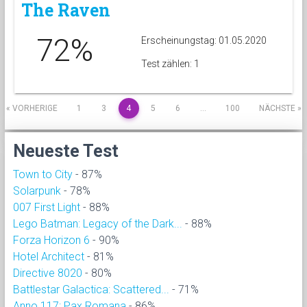
The Raven
72%
Erscheinungstag: 01.05.2020
Test zählen: 1
« VORHERIGE
1
3
4
5
6
…
100
NÄCHSTE »
Neueste Test
Town to City
- 87%
Solarpunk
- 78%
007 First Light
- 88%
Lego Batman: Legacy of the Dark...
- 88%
Forza Horizon 6
- 90%
Hotel Architect
- 81%
Directive 8020
- 80%
Battlestar Galactica: Scattered...
- 71%
Anno 117: Pax Romana
- 86%