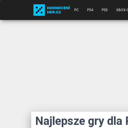
PC
PS4
PS5
XBOX-
Najlepsze gry dla