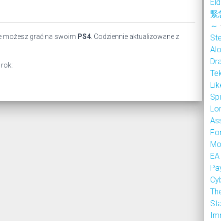
Eld
緊
～
óre możesz grać na swoim
PS4
. Codziennie aktualizowane z
Ste
Alo
Dr
 rok:
Te
Li
Sp
Lor
As
Fo
Mo
EA
Pa
Cy
Th
Sta
Im