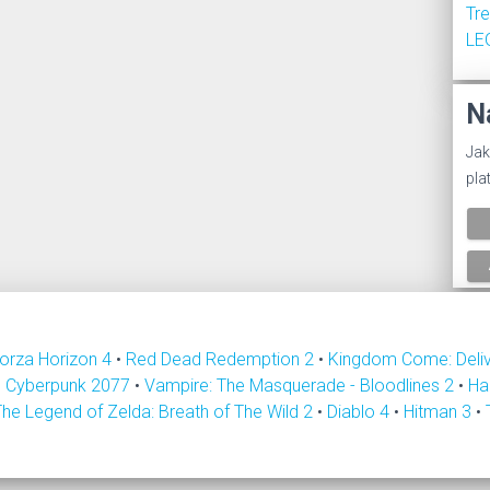
Tr
LE
N
Jak
pla
orza Horizon 4
•
Red Dead Redemption 2
•
Kingdom Come: Deli
•
Cyberpunk 2077
•
Vampire: The Masquerade - Bloodlines 2
•
Ha
The Legend of Zelda: Breath of The Wild 2
•
Diablo 4
•
Hitman 3
•