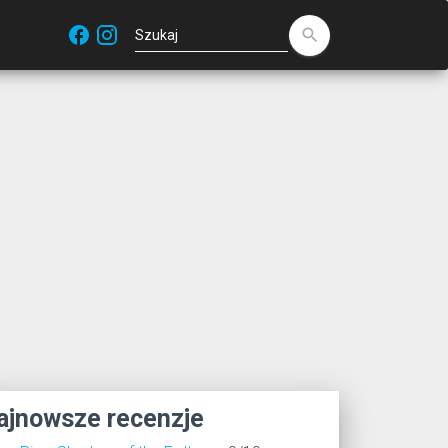
facebook
search
ajnowsze recenzje