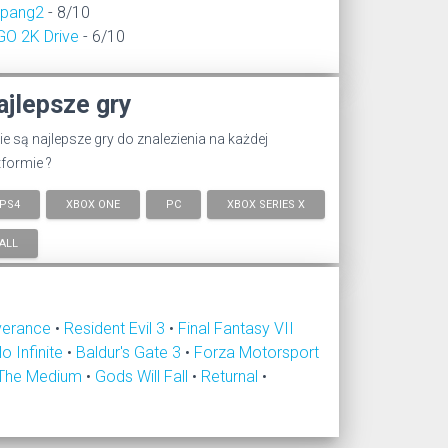
epang2
- 8/10
GO 2K Drive
- 6/10
ajlepsze gry
ie są najlepsze gry do znalezienia na każdej
tformie ?
PS4
XBOX ONE
PC
XBOX SERIES X
ALL
verance
•
Resident Evil 3
•
Final Fantasy VII
lo Infinite
•
Baldur's Gate 3
•
Forza Motorsport
The Medium
•
Gods Will Fall
•
Returnal
•