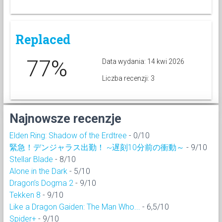
Replaced
77%
Data wydania: 14 kwi 2026
Liczba recenzji: 3
Najnowsze recenzje
Elden Ring: Shadow of the Erdtree
- 0/10
緊急！デンジャラス出勤！ ~遅刻10分前の衝動～
- 9/10
Stellar Blade
- 8/10
Alone in the Dark
- 5/10
Dragon’s Dogma 2
- 9/10
Tekken 8
- 9/10
Like a Dragon Gaiden: The Man Who...
- 6,5/10
Spider+
- 9/10