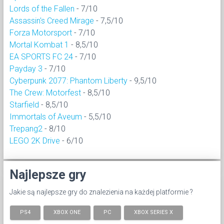
Lords of the Fallen
- 7/10
Assassin's Creed Mirage
- 7,5/10
Forza Motorsport
- 7/10
Mortal Kombat 1
- 8,5/10
EA SPORTS FC 24
- 7/10
Payday 3
- 7/10
Cyberpunk 2077: Phantom Liberty
- 9,5/10
The Crew: Motorfest
- 8,5/10
Starfield
- 8,5/10
Immortals of Aveum
- 5,5/10
Trepang2
- 8/10
LEGO 2K Drive
- 6/10
Najlepsze gry
Jakie są najlepsze gry do znalezienia na każdej platformie ?
PS4
XBOX ONE
PC
XBOX SERIES X