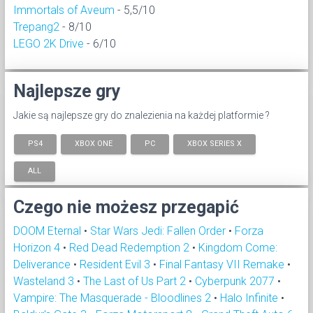
Immortals of Aveum
- 5,5/10
Trepang2
- 8/10
LEGO 2K Drive
- 6/10
Najlepsze gry
Jakie są najlepsze gry do znalezienia na każdej platformie ?
PS4
XBOX ONE
PC
XBOX SERIES X
ALL
Czego nie możesz przegapić
DOOM Eternal
•
Star Wars Jedi: Fallen Order
•
Forza
Horizon 4
•
Red Dead Redemption 2
•
Kingdom Come:
Deliverance
•
Resident Evil 3
•
Final Fantasy VII Remake
•
Wasteland 3
•
The Last of Us Part 2
•
Cyberpunk 2077
•
Vampire: The Masquerade - Bloodlines 2
•
Halo Infinite
•