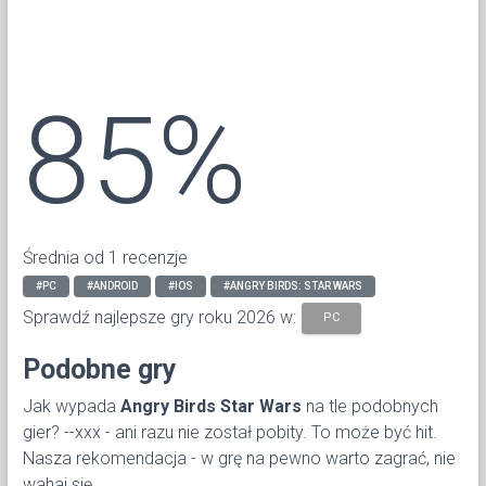
85%
Średnia od 1 recenzje
#PC
#ANDROID
#IOS
#ANGRY BIRDS: STAR WARS
Sprawdź najlepsze gry roku 2026 w:
PC
Podobne gry
Jak wypada
Angry Birds Star Wars
na tle podobnych
gier? --xxx - ani razu nie został pobity. To może być hit.
Nasza rekomendacja - w grę na pewno warto zagrać, nie
wahaj się.