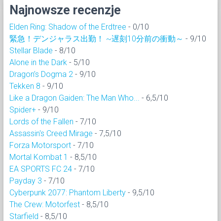
Najnowsze recenzje
Elden Ring: Shadow of the Erdtree
- 0/10
緊急！デンジャラス出勤！ ~遅刻10分前の衝動～
- 9/10
Stellar Blade
- 8/10
Alone in the Dark
- 5/10
Dragon’s Dogma 2
- 9/10
Tekken 8
- 9/10
Like a Dragon Gaiden: The Man Who...
- 6,5/10
Spider+
- 9/10
Lords of the Fallen
- 7/10
Assassin's Creed Mirage
- 7,5/10
Forza Motorsport
- 7/10
Mortal Kombat 1
- 8,5/10
EA SPORTS FC 24
- 7/10
Payday 3
- 7/10
Cyberpunk 2077: Phantom Liberty
- 9,5/10
The Crew: Motorfest
- 8,5/10
Starfield
- 8,5/10