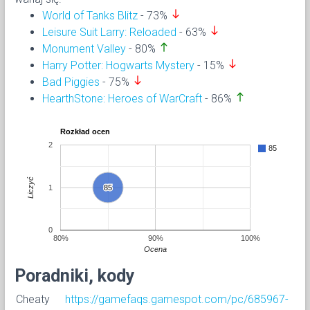
south
World of Tanks Blitz
- 73%
south
Leisure Suit Larry: Reloaded
- 63%
north
Monument Valley
- 80%
south
Harry Potter: Hogwarts Mystery
- 15%
south
Bad Piggies
- 75%
north
HearthStone: Heroes of WarCraft
- 86%
Rozkład ocen
2
85
Liczyć
1
85
85
0
80%
90%
100%
Ocena
Poradniki, kody
Cheaty
https://gamefaqs.gamespot.com/pc/685967-