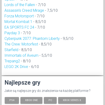
Lords of the Fallen
- 7/10
Assassin's Creed Mirage
- 7,5/10
Forza Motorsport
- 7/10
Mortal Kombat 1
- 8,5/10
EA SPORTS FC 24
- 7/10
Payday 3
- 7/10
Cyberpunk 2077: Phantom Liberty
- 9,5/10
The Crew: Motorfest
- 8,5/10
Starfield
- 8,5/10
Immortals of Aveum
- 5,5/10
Trepang2
- 8/10
LEGO 2K Drive
- 6/10
Najlepsze gry
Jakie są najlepsze gry do znalezienia na każdej platformie ?
PS4
XBOX ONE
PC
XBOX SERIES X