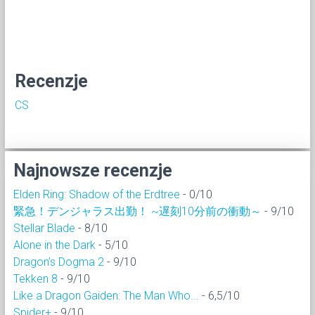
Recenzje
CS
Najnowsze recenzje
Elden Ring: Shadow of the Erdtree
- 0/10
緊急！デンジャラス出勤！ ~遅刻10分前の衝動～
- 9/10
Stellar Blade
- 8/10
Alone in the Dark
- 5/10
Dragon’s Dogma 2
- 9/10
Tekken 8
- 9/10
Like a Dragon Gaiden: The Man Who...
- 6,5/10
Spider+
- 9/10