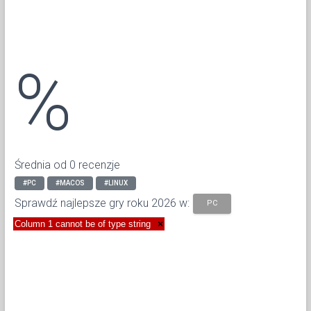
%
Średnia od 0 recenzje
#PC
#MACOS
#LINUX
Sprawdź najlepsze gry roku 2026 w:
PC
Column 1 cannot be of type string
×