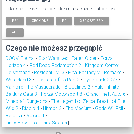
Jakie są najlepsze gry do znalezienia na każdej platformie ?
PS4
XBOX ONE
PC
XBOX SERIES X
ALL
Czego nie możesz przegapić
DOOM Eternal
•
Star Wars Jedi: Fallen Order
•
Forza
Horizon 4
•
Red Dead Redemption 2
•
Kingdom Come:
Deliverance
•
Resident Evil 3
•
Final Fantasy VII Remake
•
Wasteland 3
•
The Last of Us Part 2
•
Cyberpunk 2077
•
Vampire: The Masquerade - Bloodlines 2
•
Halo Infinite
•
Baldur's Gate 3
•
Forza Motorsport 8
•
Grand Theft Auto 6
•
Minecraft Dungeons
•
The Legend of Zelda: Breath of The
Wild 2
•
Diablo 4
•
Hitman 3
•
The Medium
•
Gods Will Fall
•
Returnal
•
Valorant
•
Linux Howto to
|
Linux Search
|