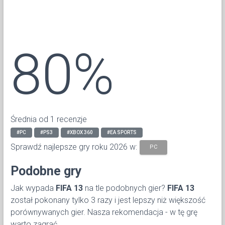
80%
Średnia od 1 recenzje
#PC
#PS3
#XBOX 360
#EA SPORTS
Sprawdź najlepsze gry roku 2026 w:
PC
Podobne gry
Jak wypada
FIFA 13
na tle podobnych gier?
FIFA 13
został pokonany tylko 3 razy i jest lepszy niż większość
porównywanych gier. Nasza rekomendacja - w tę grę
warto zagrać.