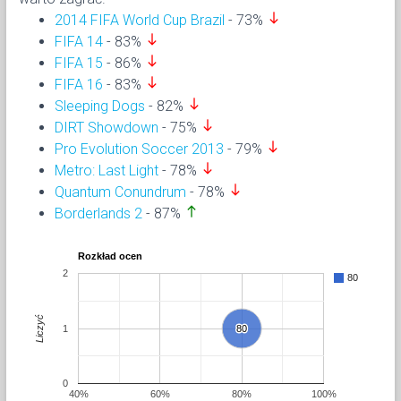
south
2014 FIFA World Cup Brazil
- 73%
south
FIFA 14
- 83%
south
FIFA 15
- 86%
south
FIFA 16
- 83%
south
Sleeping Dogs
- 82%
south
DIRT Showdown
- 75%
south
Pro Evolution Soccer 2013
- 79%
south
Metro: Last Light
- 78%
south
Quantum Conundrum
- 78%
north
Borderlands 2
- 87%
Rozkład ocen
2
80
Liczyć
1
80
80
0
40%
60%
80%
100%