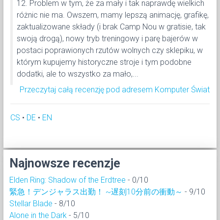
12. Problem w tym, że za mały i tak naprawdę wielkich
różnic nie ma. Owszem, mamy lepszą animację, grafikę,
zaktualizowane składy (i brak Camp Nou w gratisie, tak
swoją drogą), nowy tryb treningowy i parę bajerów w
postaci poprawionych rzutów wolnych czy sklepiku, w
którym kupujemy historyczne stroje i tym podobne
dodatki, ale to wszystko za mało,...
Przeczytaj całą recenzję pod adresem Komputer Świat
CS
•
DE
•
EN
Najnowsze recenzje
Elden Ring: Shadow of the Erdtree
- 0/10
緊急！デンジャラス出勤！ ~遅刻10分前の衝動～
- 9/10
Stellar Blade
- 8/10
Alone in the Dark
- 5/10