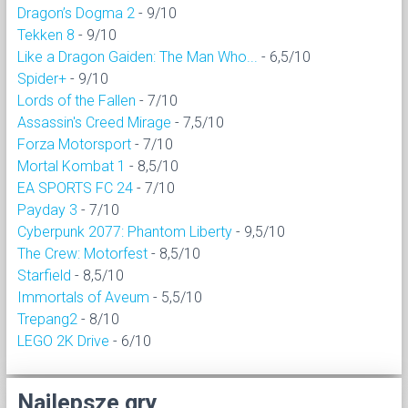
Dragon’s Dogma 2
- 9/10
Tekken 8
- 9/10
Like a Dragon Gaiden: The Man Who...
- 6,5/10
Spider+
- 9/10
Lords of the Fallen
- 7/10
Assassin's Creed Mirage
- 7,5/10
Forza Motorsport
- 7/10
Mortal Kombat 1
- 8,5/10
EA SPORTS FC 24
- 7/10
Payday 3
- 7/10
Cyberpunk 2077: Phantom Liberty
- 9,5/10
The Crew: Motorfest
- 8,5/10
Starfield
- 8,5/10
Immortals of Aveum
- 5,5/10
Trepang2
- 8/10
LEGO 2K Drive
- 6/10
Najlepsze gry