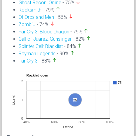
south
Ghost Recon: Online
- 75%
north
Rocksmith
- 79%
south
Of Orcs and Men
- 56%
south
ZombiU
- 74%
north
Far Cry 3: Blood Dragon
- 79%
north
Call of Juarez: Gunslinger
- 82%
north
Splinter Cell: Blacklist
- 84%
north
Rayman Legends
- 90%
north
Far Cry 3
- 88%
Rozkład ocen
2
75
Liczyć
1
75
75
0
40%
60%
80%
100%
Ocena