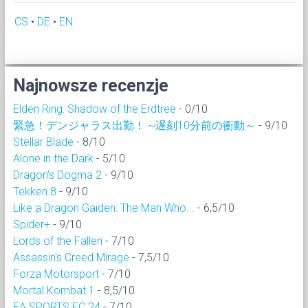
CS
•
DE
•
EN
Najnowsze recenzje
Elden Ring: Shadow of the Erdtree
- 0/10
緊急！デンジャラス出勤！ ~遅刻10分前の衝動～
- 9/10
Stellar Blade
- 8/10
Alone in the Dark
- 5/10
Dragon’s Dogma 2
- 9/10
Tekken 8
- 9/10
Like a Dragon Gaiden: The Man Who...
- 6,5/10
Spider+
- 9/10
Lords of the Fallen
- 7/10
Assassin's Creed Mirage
- 7,5/10
Forza Motorsport
- 7/10
Mortal Kombat 1
- 8,5/10
EA SPORTS FC 24
- 7/10