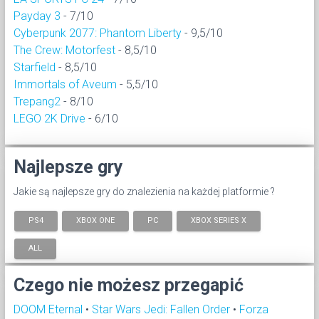
Payday 3
- 7/10
Cyberpunk 2077: Phantom Liberty
- 9,5/10
The Crew: Motorfest
- 8,5/10
Starfield
- 8,5/10
Immortals of Aveum
- 5,5/10
Trepang2
- 8/10
LEGO 2K Drive
- 6/10
Najlepsze gry
Jakie są najlepsze gry do znalezienia na każdej platformie ?
PS4
XBOX ONE
PC
XBOX SERIES X
ALL
Czego nie możesz przegapić
DOOM Eternal
•
Star Wars Jedi: Fallen Order
•
Forza