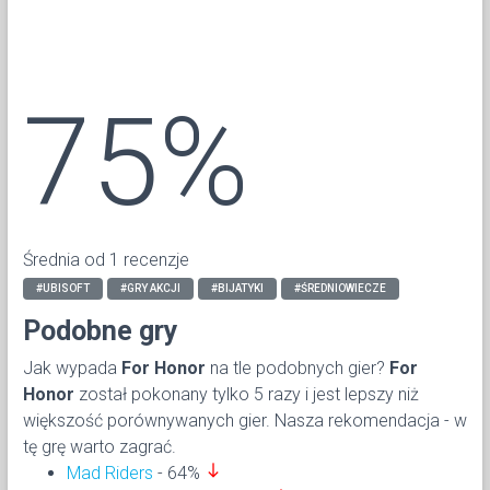
75%
Średnia od 1 recenzje
#UBISOFT
#GRY AKCJI
#BIJATYKI
#ŚREDNIOWIECZE
Podobne gry
Jak wypada
For Honor
na tle podobnych gier?
For
Honor
został pokonany tylko 5 razy i jest lepszy niż
większość porównywanych gier. Nasza rekomendacja - w
tę grę warto zagrać.
south
Mad Riders
- 64%