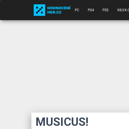
PC
PS4
PS5
XBOX-
MUSICUS!