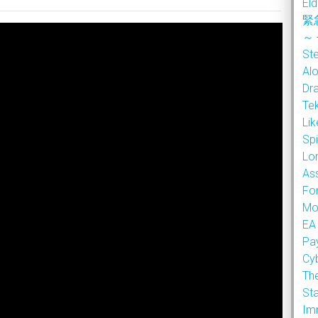
Eld
緊
～
Ste
Alo
Dr
Te
Li
Sp
Lor
As
Fo
Mo
EA
Pa
Cy
Th
Sta
Im