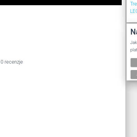
Tr
LE
%
N
Jak
pla
 0 recenzje