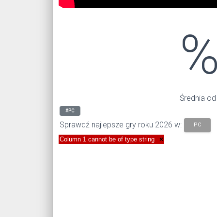
Średnia od
#PC
Sprawdź najlepsze gry roku 2026 w:
PC
Column 1 cannot be of type string
×