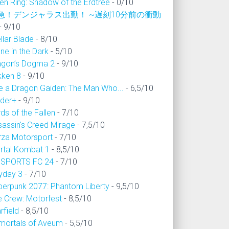
en Ring: Shadow of the Erdtree
- 0/10
急！デンジャラス出勤！ ~遅刻10分前の衝動
- 9/10
llar Blade
- 8/10
ne in the Dark
- 5/10
agon’s Dogma 2
- 9/10
kken 8
- 9/10
ke a Dragon Gaiden: The Man Who...
- 6,5/10
ider+
- 9/10
ds of the Fallen
- 7/10
sassin's Creed Mirage
- 7,5/10
rza Motorsport
- 7/10
rtal Kombat 1
- 8,5/10
 SPORTS FC 24
- 7/10
yday 3
- 7/10
berpunk 2077: Phantom Liberty
- 9,5/10
e Crew: Motorfest
- 8,5/10
rfield
- 8,5/10
mortals of Aveum
- 5,5/10