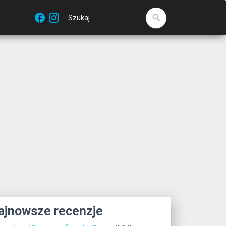
facebook
search
ajnowsze recenzje