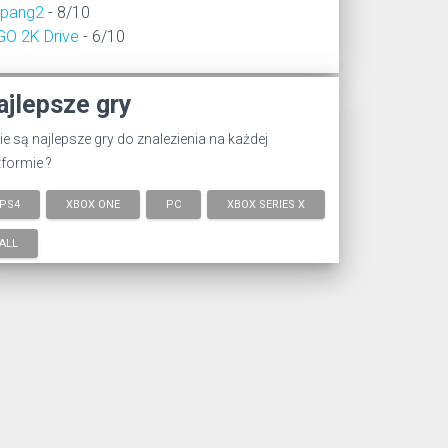
epang2
- 8/10
GO 2K Drive
- 6/10
ajlepsze gry
ie są najlepsze gry do znalezienia na każdej
tformie ?
PS4
XBOX ONE
PC
XBOX SERIES X
ALL