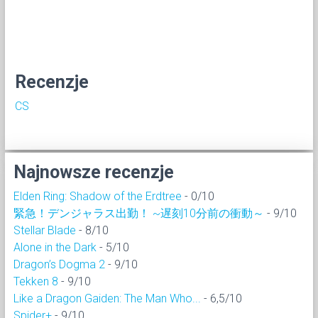
Recenzje
CS
Najnowsze recenzje
Elden Ring: Shadow of the Erdtree
- 0/10
緊急！デンジャラス出勤！ ~遅刻10分前の衝動～
- 9/10
Stellar Blade
- 8/10
Alone in the Dark
- 5/10
Dragon’s Dogma 2
- 9/10
Tekken 8
- 9/10
Like a Dragon Gaiden: The Man Who...
- 6,5/10
Spider+
- 9/10