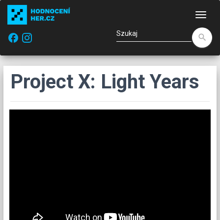
Naw
facebook
search
Project X: Light Years