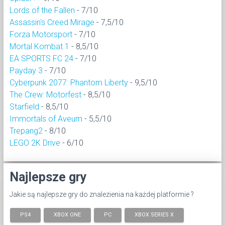
Lords of the Fallen
- 7/10
Assassin's Creed Mirage
- 7,5/10
Forza Motorsport
- 7/10
Mortal Kombat 1
- 8,5/10
EA SPORTS FC 24
- 7/10
Payday 3
- 7/10
Cyberpunk 2077: Phantom Liberty
- 9,5/10
The Crew: Motorfest
- 8,5/10
Starfield
- 8,5/10
Immortals of Aveum
- 5,5/10
Trepang2
- 8/10
LEGO 2K Drive
- 6/10
Najlepsze gry
Jakie są najlepsze gry do znalezienia na każdej platformie ?
PS4
XBOX ONE
PC
XBOX SERIES X