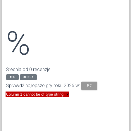
%
Średnia od 0 recenzje
#PC
#LINUX
Sprawdź najlepsze gry roku 2026 w:
PC
Column 1 cannot be of type string
×