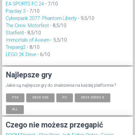
EA SPORTS FC 24
- 7/10
Payday 3
- 7/10
Cyberpunk 2077: Phantom Liberty
- 9,5/10
The Crew: Motorfest
- 8,5/10
Starfield
- 8,5/10
Immortals of Aveum
- 5,5/10
Trepang2
- 8/10
LEGO 2K Drive
- 6/10
Najlepsze gry
Jakie są najlepsze gry do znalezienia na każdej platformie ?
PS4
XBOX ONE
PC
XBOX SERIES X
ALL
Czego nie możesz przegapić