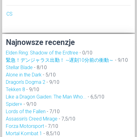
CS
Najnowsze recenzje
Elden Ring: Shadow of the Erdtree
- 0/10
緊急！デンジャラス出勤！ ~遅刻10分前の衝動～
- 9/10
Stellar Blade
- 8/10
Alone in the Dark
- 5/10
Dragon’s Dogma 2
- 9/10
Tekken 8
- 9/10
Like a Dragon Gaiden: The Man Who...
- 6,5/10
Spider+
- 9/10
Lords of the Fallen
- 7/10
Assassin's Creed Mirage
- 7,5/10
Forza Motorsport
- 7/10
Mortal Kombat 1
- 8,5/10