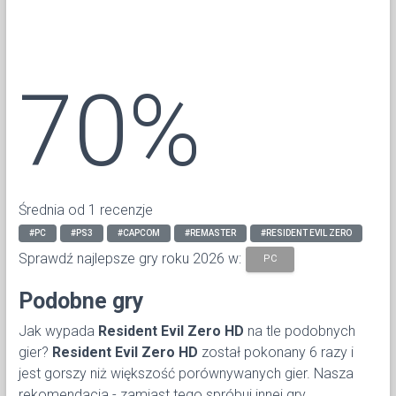
70%
Średnia od 1 recenzje
#PC
#PS3
#CAPCOM
#REMASTER
#RESIDENT EVIL ZERO
Sprawdź najlepsze gry roku 2026 w:
PC
Podobne gry
Jak wypada
Resident Evil Zero HD
na tle podobnych
gier?
Resident Evil Zero HD
został pokonany 6 razy i
jest gorszy niż większość porównywanych gier. Nasza
rekomendacja - zamiast tego spróbuj innej gry.