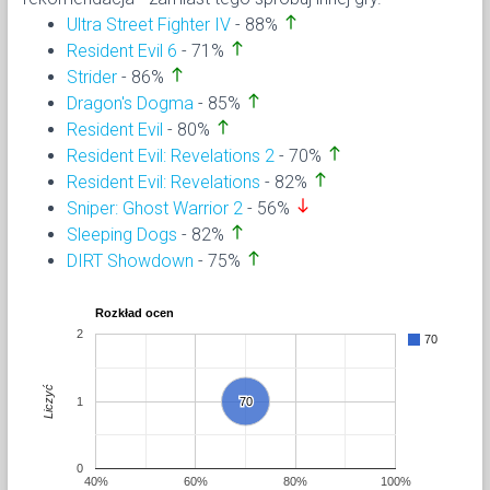
north
Ultra Street Fighter IV
- 88%
north
Resident Evil 6
- 71%
north
Strider
- 86%
north
Dragon's Dogma
- 85%
north
Resident Evil
- 80%
north
Resident Evil: Revelations 2
- 70%
north
Resident Evil: Revelations
- 82%
south
Sniper: Ghost Warrior 2
- 56%
north
Sleeping Dogs
- 82%
north
DIRT Showdown
- 75%
Rozkład ocen
2
70
Liczyć
1
70
70
0
40%
60%
80%
100%