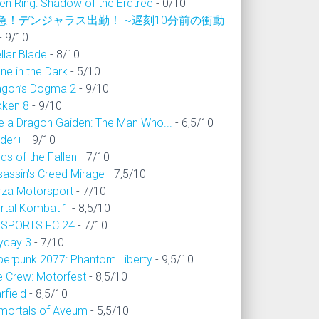
en Ring: Shadow of the Erdtree
- 0/10
急！デンジャラス出勤！ ~遅刻10分前の衝動
- 9/10
llar Blade
- 8/10
ne in the Dark
- 5/10
agon’s Dogma 2
- 9/10
kken 8
- 9/10
ke a Dragon Gaiden: The Man Who...
- 6,5/10
ider+
- 9/10
ds of the Fallen
- 7/10
sassin's Creed Mirage
- 7,5/10
rza Motorsport
- 7/10
rtal Kombat 1
- 8,5/10
 SPORTS FC 24
- 7/10
yday 3
- 7/10
berpunk 2077: Phantom Liberty
- 9,5/10
e Crew: Motorfest
- 8,5/10
rfield
- 8,5/10
mortals of Aveum
- 5,5/10