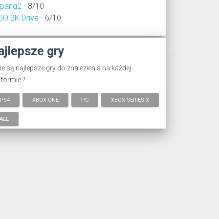
epang2
- 8/10
GO 2K Drive
- 6/10
ajlepsze gry
ie są najlepsze gry do znalezienia na każdej
tformie ?
PS4
XBOX ONE
PC
XBOX SERIES X
ALL