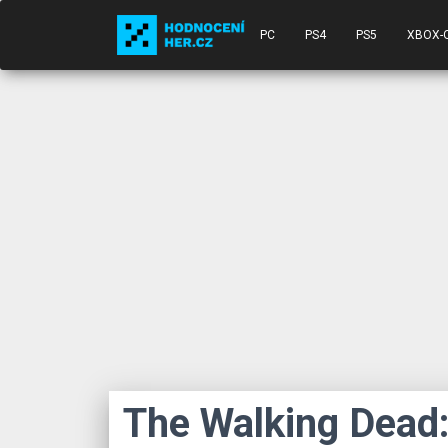
PC
PS4
PS5
XBOX-
The Walking Dead: 