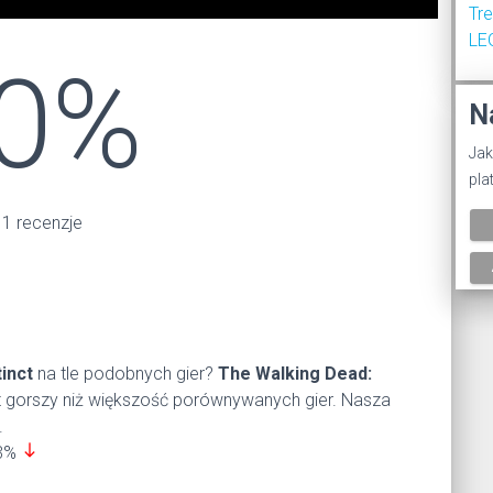
Tr
LE
0%
N
Jak
pla
 1 recenzje
inct
na tle podobnych gier?
The Walking Dead:
st gorszy niż większość porównywanych gier. Nasza
.
south
43%