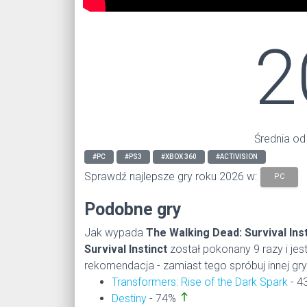
2
Średnia od
#PC
#PS3
#XBOX 360
#ACTIVISION
Sprawdź najlepsze gry roku 2026 w:
PC
Podobne gry
Jak wypada
The Walking Dead: Survival Inst
Survival Instinct
został pokonany 9 razy i je
rekomendacja - zamiast tego spróbuj innej gry
Transformers: Rise of the Dark Spark
- 
north
Destiny
- 74%