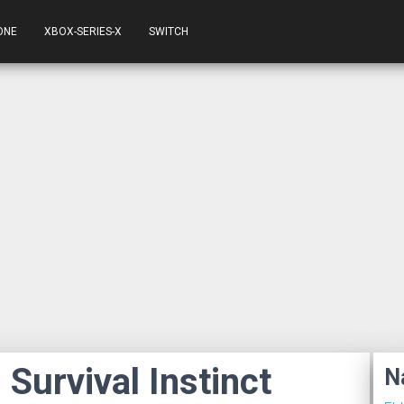
ONE
XBOX-SERIES-X
SWITCH
Survival Instinct
N