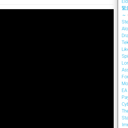
Eld
緊
～
Ste
Alo
Dr
Te
Li
Sp
Lor
As
Fo
Mo
EA
Pa
Cy
Th
Sta
Im