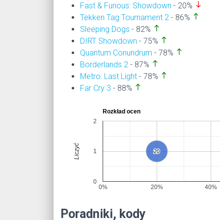
south
Fast & Furious: Showdown
- 20%
north
Tekken Tag Tournament 2
- 86%
north
Sleeping Dogs
- 82%
north
DIRT Showdown
- 75%
north
Quantum Conundrum
- 78%
north
Borderlands 2
- 87%
north
Metro: Last Light
- 78%
north
Far Cry 3
- 88%
Rozkład ocen
2
Liczyć
1
20
20
0
0%
20%
40%
Poradniki, kody