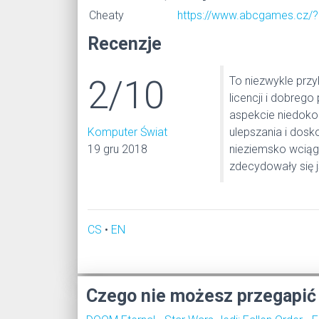
Cheaty
https://www.abcgames.cz/?
Recenzje
2/10
To niezwykle przy
licencji i dobrego
aspekcie niedokoń
Komputer Świat
ulepszania i dos
19 gru 2018
nieziemsko wciąga
zdecydowały się 
CS
•
EN
Czego nie możesz przegapić