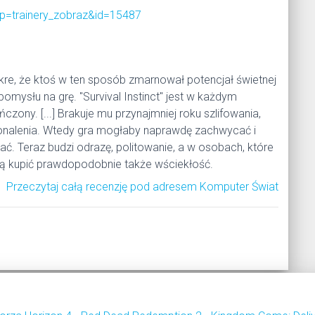
p=trainery_zobraz&id=15487
kre, że ktoś w ten sposób zmarnował potencjał świetnej
 pomysłu na grę. "Survival Instinct" jest w każdym
czony. [...] Brakuje mu przynajmniej roku szlifowania,
konalenia. Wtedy gra mogłaby naprawdę zachwycać i
ć. Teraz budzi odrazę, politowanie, a w osobach, które
ją kupić prawdopodobnie także wściekłość.
Przeczytaj całą recenzję pod adresem Komputer Świat