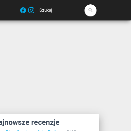
facebook
search
ajnowsze recenzje