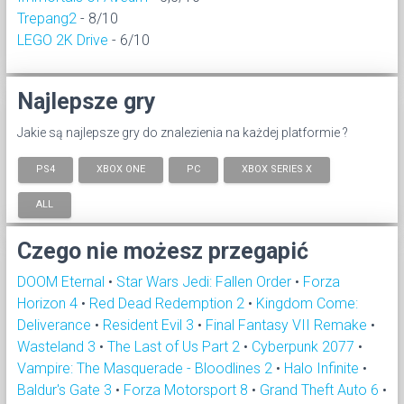
Trepang2
- 8/10
LEGO 2K Drive
- 6/10
Najlepsze gry
Jakie są najlepsze gry do znalezienia na każdej platformie ?
PS4
XBOX ONE
PC
XBOX SERIES X
ALL
Czego nie możesz przegapić
DOOM Eternal
•
Star Wars Jedi: Fallen Order
•
Forza
Horizon 4
•
Red Dead Redemption 2
•
Kingdom Come:
Deliverance
•
Resident Evil 3
•
Final Fantasy VII Remake
•
Wasteland 3
•
The Last of Us Part 2
•
Cyberpunk 2077
•
Vampire: The Masquerade - Bloodlines 2
•
Halo Infinite
•
Baldur's Gate 3
•
Forza Motorsport 8
•
Grand Theft Auto 6
•