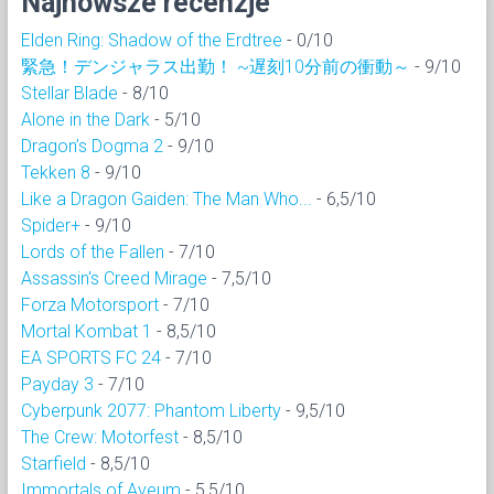
Najnowsze recenzje
Elden Ring: Shadow of the Erdtree
- 0/10
緊急！デンジャラス出勤！ ~遅刻10分前の衝動～
- 9/10
Stellar Blade
- 8/10
Alone in the Dark
- 5/10
Dragon’s Dogma 2
- 9/10
Tekken 8
- 9/10
Like a Dragon Gaiden: The Man Who...
- 6,5/10
Spider+
- 9/10
Lords of the Fallen
- 7/10
Assassin's Creed Mirage
- 7,5/10
Forza Motorsport
- 7/10
Mortal Kombat 1
- 8,5/10
EA SPORTS FC 24
- 7/10
Payday 3
- 7/10
Cyberpunk 2077: Phantom Liberty
- 9,5/10
The Crew: Motorfest
- 8,5/10
Starfield
- 8,5/10
Immortals of Aveum
- 5,5/10