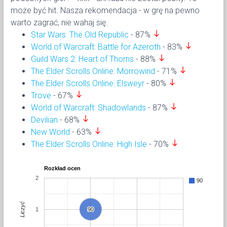
może być hit. Nasza rekomendacja - w grę na pewno
warto zagrać, nie wahaj się.
south
Star Wars: The Old Republic
- 87%
south
World of Warcraft: Battle for Azeroth
- 83%
south
Guild Wars 2: Heart of Thorns
- 88%
south
The Elder Scrolls Online: Morrowind
- 71%
south
The Elder Scrolls Online: Elsweyr
- 80%
south
Trove
- 67%
south
World of Warcraft: Shadowlands
- 87%
south
Devilian
- 68%
south
New World
- 63%
south
The Elder Scrolls Online: High Isle
- 70%
Rozkład ocen
2
90
Liczyć
1
90
90