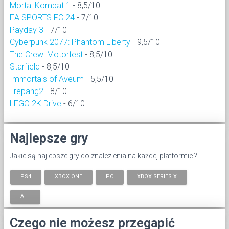
Mortal Kombat 1
- 8,5/10
EA SPORTS FC 24
- 7/10
Payday 3
- 7/10
Cyberpunk 2077: Phantom Liberty
- 9,5/10
The Crew: Motorfest
- 8,5/10
Starfield
- 8,5/10
Immortals of Aveum
- 5,5/10
Trepang2
- 8/10
LEGO 2K Drive
- 6/10
Najlepsze gry
Jakie są najlepsze gry do znalezienia na każdej platformie ?
PS4
XBOX ONE
PC
XBOX SERIES X
ALL
Czego nie możesz przegapić