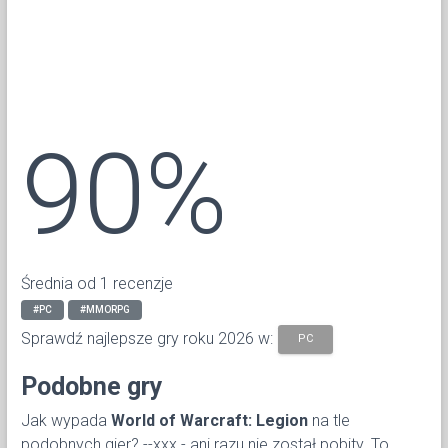
90%
Średnia od 1 recenzje
#PC
#MMORPG
Sprawdź najlepsze gry roku 2026 w:
PC
Podobne gry
Jak wypada
World of Warcraft: Legion
na tle
podobnych gier? --xxx - ani razu nie został pobity. To