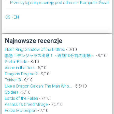
Przeczytaj całą recenzję pod adresem Komputer Świat
CS
•
EN
Najnowsze recenzje
Elden Ring: Shadow of the Erdtree
- 0/10
緊急！デンジャラス出勤！ ~遅刻10分前の衝動～
- 9/10
Stellar Blade
- 8/10
Alone in the Dark
- 5/10
Dragon’s Dogma 2
- 9/10
Tekken 8
- 9/10
Like a Dragon Gaiden: The Man Who...
- 6,5/10
Spider+
- 9/10
Lords of the Fallen
- 7/10
Assassin's Creed Mirage
- 7,5/10
Forza Motorsport
- 7/10