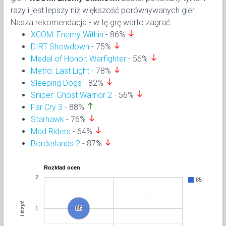
razy i jest lepszy niż większość porównywanych gier.
Nasza rekomendacja - w tę grę warto zagrać.
south
XCOM: Enemy Within
- 86%
south
DIRT Showdown
- 75%
south
Medal of Honor: Warfighter
- 56%
south
Metro: Last Light
- 78%
south
Sleeping Dogs
- 82%
south
Sniper: Ghost Warrior 2
- 56%
north
Far Cry 3
- 88%
south
Starhawk
- 76%
south
Mad Riders
- 64%
south
Borderlands 2
- 87%
Rozkład ocen
2
85
Liczyć
1
85
85