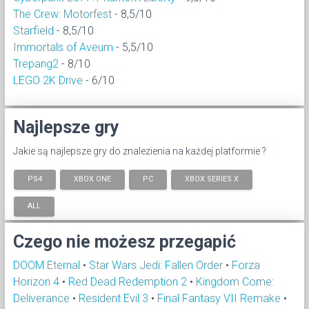
The Crew: Motorfest
- 8,5/10
Starfield
- 8,5/10
Immortals of Aveum
- 5,5/10
Trepang2
- 8/10
LEGO 2K Drive
- 6/10
Najlepsze gry
Jakie są najlepsze gry do znalezienia na każdej platformie ?
PS4
XBOX ONE
PC
XBOX SERIES X
ALL
Czego nie możesz przegapić
DOOM Eternal
•
Star Wars Jedi: Fallen Order
•
Forza
Horizon 4
•
Red Dead Redemption 2
•
Kingdom Come:
Deliverance
•
Resident Evil 3
•
Final Fantasy VII Remake
•