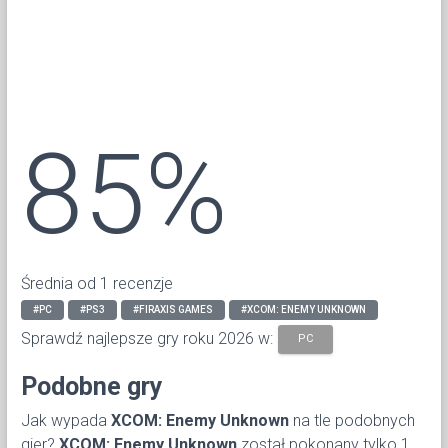
85%
Średnia od 1 recenzje
#PC
#PS3
#FIRAXIS GAMES
#XCOM: ENEMY UNKNOWN
Sprawdź najlepsze gry roku 2026 w:
PC
Podobne gry
Jak wypada
XCOM: Enemy Unknown
na tle podobnych
gier?
XCOM: Enemy Unknown
został pokonany tylko 1