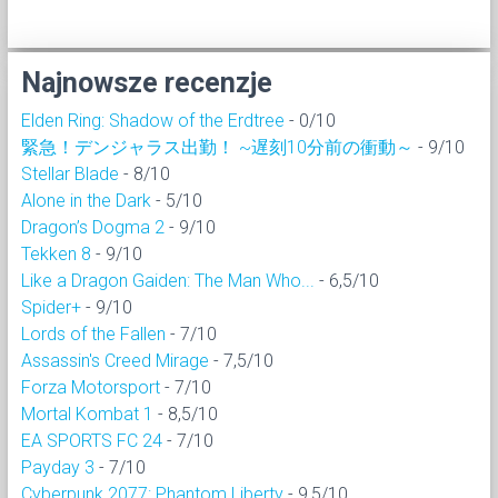
Najnowsze recenzje
Elden Ring: Shadow of the Erdtree
- 0/10
緊急！デンジャラス出勤！ ~遅刻10分前の衝動～
- 9/10
Stellar Blade
- 8/10
Alone in the Dark
- 5/10
Dragon’s Dogma 2
- 9/10
Tekken 8
- 9/10
Like a Dragon Gaiden: The Man Who...
- 6,5/10
Spider+
- 9/10
Lords of the Fallen
- 7/10
Assassin's Creed Mirage
- 7,5/10
Forza Motorsport
- 7/10
Mortal Kombat 1
- 8,5/10
EA SPORTS FC 24
- 7/10
Payday 3
- 7/10
Cyberpunk 2077: Phantom Liberty
- 9,5/10