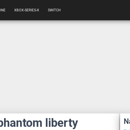
ONE
XBOX-SERIES-X
SWITCH
phantom liberty
N