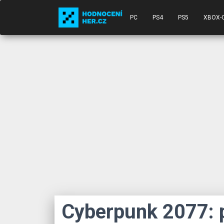
PC
PS4
PS5
XBOX-
Cyberpunk 2077: 