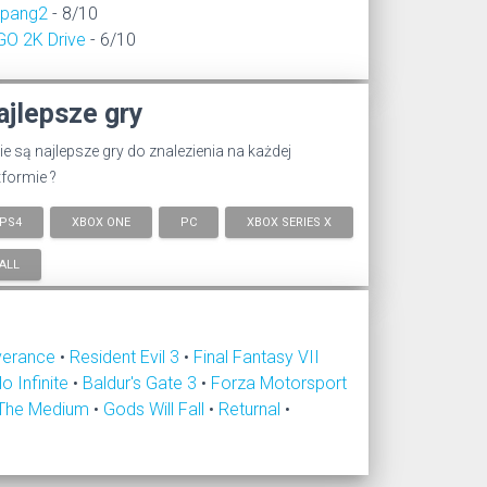
epang2
- 8/10
GO 2K Drive
- 6/10
ajlepsze gry
ie są najlepsze gry do znalezienia na każdej
tformie ?
PS4
XBOX ONE
PC
XBOX SERIES X
ALL
verance
•
Resident Evil 3
•
Final Fantasy VII
lo Infinite
•
Baldur's Gate 3
•
Forza Motorsport
The Medium
•
Gods Will Fall
•
Returnal
•