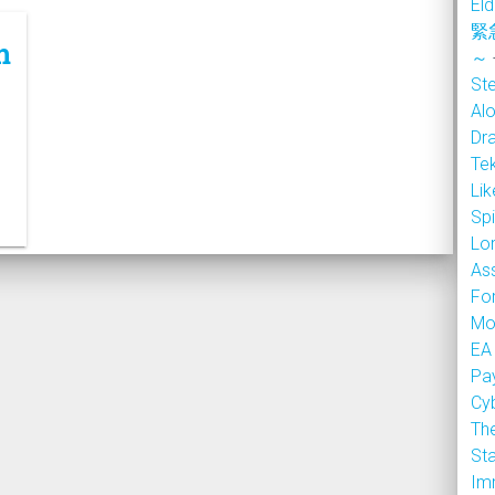
Eld
緊
m
～
Ste
Alo
Dr
Te
Li
Sp
Lor
As
Fo
Mo
EA
Pa
Cy
Th
Sta
Im