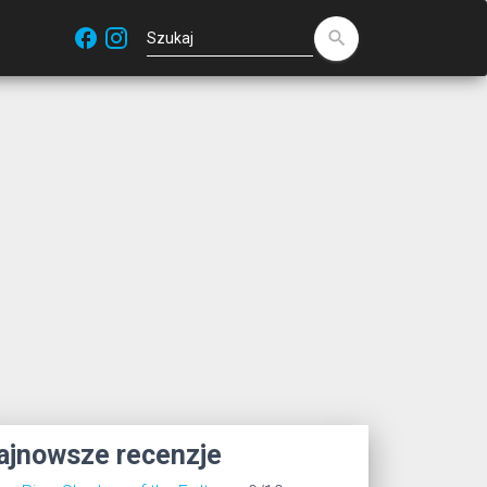
facebook
search
ajnowsze recenzje