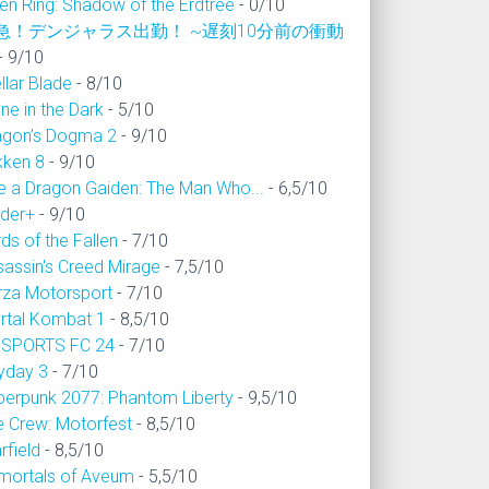
en Ring: Shadow of the Erdtree
- 0/10
急！デンジャラス出勤！ ~遅刻10分前の衝動
- 9/10
llar Blade
- 8/10
ne in the Dark
- 5/10
agon’s Dogma 2
- 9/10
kken 8
- 9/10
ke a Dragon Gaiden: The Man Who...
- 6,5/10
ider+
- 9/10
ds of the Fallen
- 7/10
sassin's Creed Mirage
- 7,5/10
rza Motorsport
- 7/10
rtal Kombat 1
- 8,5/10
 SPORTS FC 24
- 7/10
yday 3
- 7/10
berpunk 2077: Phantom Liberty
- 9,5/10
e Crew: Motorfest
- 8,5/10
rfield
- 8,5/10
mortals of Aveum
- 5,5/10