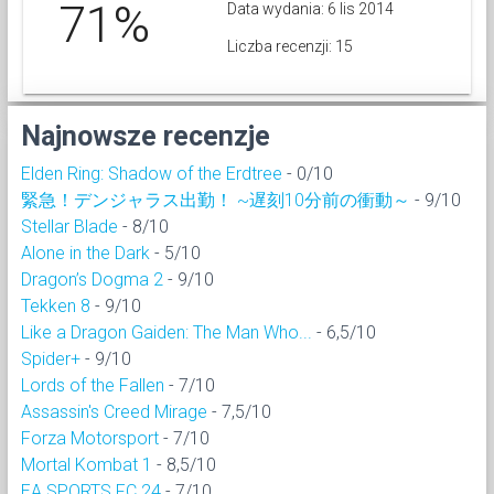
71%
Data wydania: 6 lis 2014
Liczba recenzji: 15
Najnowsze recenzje
Elden Ring: Shadow of the Erdtree
- 0/10
緊急！デンジャラス出勤！ ~遅刻10分前の衝動～
- 9/10
Stellar Blade
- 8/10
Alone in the Dark
- 5/10
Dragon’s Dogma 2
- 9/10
Tekken 8
- 9/10
Like a Dragon Gaiden: The Man Who...
- 6,5/10
Spider+
- 9/10
Lords of the Fallen
- 7/10
Assassin's Creed Mirage
- 7,5/10
Forza Motorsport
- 7/10
Mortal Kombat 1
- 8,5/10
EA SPORTS FC 24
- 7/10