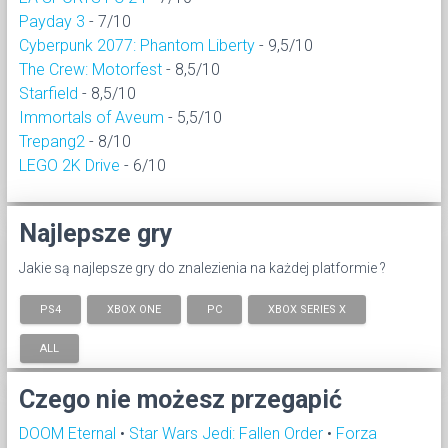
Payday 3
- 7/10
Cyberpunk 2077: Phantom Liberty
- 9,5/10
The Crew: Motorfest
- 8,5/10
Starfield
- 8,5/10
Immortals of Aveum
- 5,5/10
Trepang2
- 8/10
LEGO 2K Drive
- 6/10
Najlepsze gry
Jakie są najlepsze gry do znalezienia na każdej platformie ?
PS4
XBOX ONE
PC
XBOX SERIES X
ALL
Czego nie możesz przegapić
DOOM Eternal
•
Star Wars Jedi: Fallen Order
•
Forza