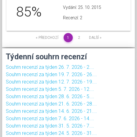
85%
Vydání: 25. 10. 2015
Recenzí: 2
« PŘEDCHOZÍ
1
2
DALŠÍ »
Týdenní souhrn recenzí
Souhrn recenzí za týden 26. 7. 2026 - 2....
Souhrn recenzí za týden 19. 7. 2026 - 26....
Souhrn recenzí za týden 12. 7. 2026 - 19....
Souhrn recenzí za týden 5. 7. 2026 - 12....
Souhrn recenzí za týden 28. 6. 2026 - 5....
Souhrn recenzí za týden 21. 6. 2026 - 28....
Souhrn recenzí za týden 14. 6. 2026 - 21....
Souhrn recenzí za týden 7. 6. 2026 - 14....
Souhrn recenzí za týden 31. 5. 2026 - 7....
Souhrn recenzí za týden 24. 5. 2026 - 31....