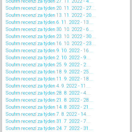
Souhrn recenzí za týden 27. 11. 2022 - 4....
Souhrn recenzí za týden 20. 11. 2022 - 27....
Souhrn recenzí za týden 13. 11. 2022 - 20....
Souhrn recenzí za týden 6. 11. 2022 - 13....
Souhrn recenzí za týden 30. 10. 2022 - 6....
Souhrn recenzí za týden 23. 10. 2022 - 30....
Souhrn recenzí za týden 16. 10. 2022 - 23....
Souhrn recenzí za týden 9. 10. 2022 - 16....
Souhrn recenzí za týden 2. 10. 2022 - 9....
Souhrn recenzí za týden 25. 9. 2022 - 2....
Souhrn recenzí za týden 18. 9. 2022 - 25....
Souhrn recenzí za týden 11. 9. 2022 - 18....
Souhrn recenzí za týden 4. 9. 2022 - 11....
Souhrn recenzí za týden 28. 8. 2022 - 4....
Souhrn recenzí za týden 21. 8. 2022 - 28....
Souhrn recenzí za týden 14. 8. 2022 - 21....
Souhrn recenzí za týden 7. 8. 2022 - 14....
Souhrn recenzí za týden 31. 7. 2022 - 7....
Souhrn recenzí za týden 24. 7. 2022 - 31....