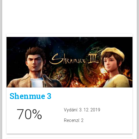
Shenmue 3
70%
Vydání: 3. 12. 2019
Recenzí: 2