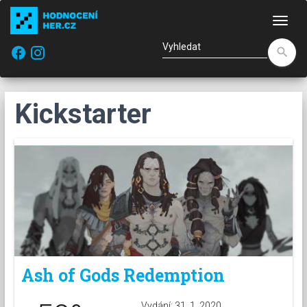
Nav
facebook
search
Kickstarter
Ash of Gods Redemption
Vydání: 31. 1. 2020