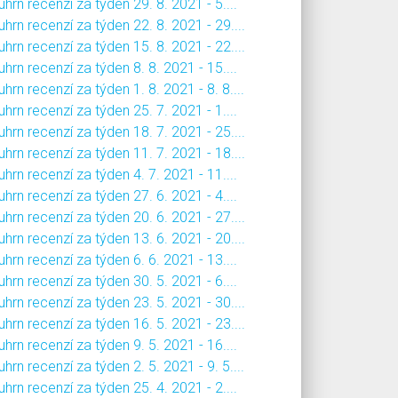
hrn recenzí za týden 29. 8. 2021 - 5....
hrn recenzí za týden 22. 8. 2021 - 29....
hrn recenzí za týden 15. 8. 2021 - 22....
hrn recenzí za týden 8. 8. 2021 - 15....
hrn recenzí za týden 1. 8. 2021 - 8. 8....
hrn recenzí za týden 25. 7. 2021 - 1....
hrn recenzí za týden 18. 7. 2021 - 25....
hrn recenzí za týden 11. 7. 2021 - 18....
hrn recenzí za týden 4. 7. 2021 - 11....
hrn recenzí za týden 27. 6. 2021 - 4....
hrn recenzí za týden 20. 6. 2021 - 27....
hrn recenzí za týden 13. 6. 2021 - 20....
hrn recenzí za týden 6. 6. 2021 - 13....
hrn recenzí za týden 30. 5. 2021 - 6....
hrn recenzí za týden 23. 5. 2021 - 30....
hrn recenzí za týden 16. 5. 2021 - 23....
hrn recenzí za týden 9. 5. 2021 - 16....
hrn recenzí za týden 2. 5. 2021 - 9. 5....
hrn recenzí za týden 25. 4. 2021 - 2....