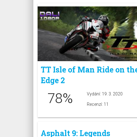
TT Isle of Man Ride on th
Edge 2
78%
Vydání: 19. 3. 2020
Recenzí: 11
Asphalt 9: Legends