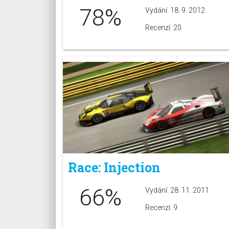
78%
Vydání: 18. 9. 2012
Recenzí: 20
Race: Injection
66%
Vydání: 28. 11. 2011
Recenzí: 9