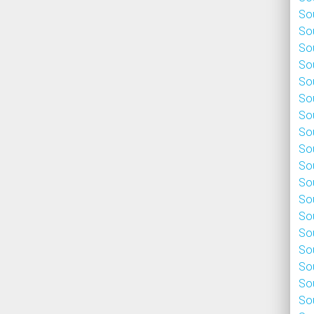
Sou
Sou
Sou
Sou
Sou
Sou
Sou
Sou
Sou
Sou
Sou
Sou
Sou
Sou
Sou
Sou
Sou
Sou