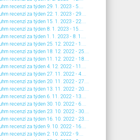
hrn recenzí za týden 29. 1. 2023 - 5....
hrn recenzí za týden 22. 1. 2023 - 29....
hrn recenzí za týden 15. 1. 2023 - 22....
hrn recenzí za týden 8. 1. 2023 - 15....
hrn recenzí za týden 1. 1. 2023 - 8. 1....
hrn recenzí za týden 25. 12. 2022 - 1....
hrn recenzí za týden 18. 12. 2022 - 25....
hrn recenzí za týden 11. 12. 2022 - 18....
hrn recenzí za týden 4. 12. 2022 - 11....
hrn recenzí za týden 27. 11. 2022 - 4....
hrn recenzí za týden 20. 11. 2022 - 27....
hrn recenzí za týden 13. 11. 2022 - 20....
hrn recenzí za týden 6. 11. 2022 - 13....
hrn recenzí za týden 30. 10. 2022 - 6....
hrn recenzí za týden 23. 10. 2022 - 30....
hrn recenzí za týden 16. 10. 2022 - 23....
hrn recenzí za týden 9. 10. 2022 - 16....
hrn recenzí za týden 2. 10. 2022 - 9....