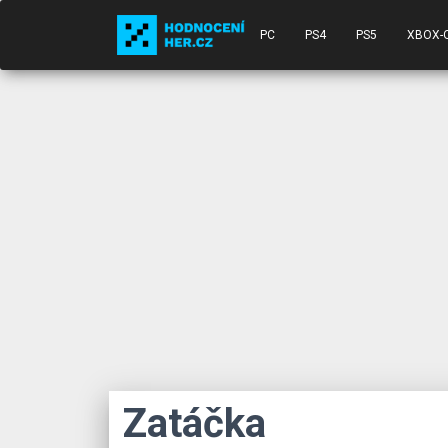
PC
PS4
PS5
XBOX-
Zatáčka