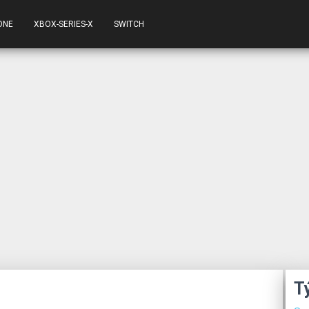
ONE
XBOX-SERIES-X
SWITCH
T