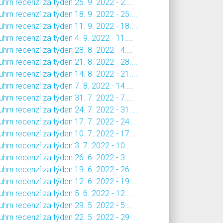
hrn recenzí za týden 25. 9. 2022 - 2....
hrn recenzí za týden 18. 9. 2022 - 25....
hrn recenzí za týden 11. 9. 2022 - 18....
hrn recenzí za týden 4. 9. 2022 - 11....
hrn recenzí za týden 28. 8. 2022 - 4....
hrn recenzí za týden 21. 8. 2022 - 28....
hrn recenzí za týden 14. 8. 2022 - 21....
hrn recenzí za týden 7. 8. 2022 - 14....
hrn recenzí za týden 31. 7. 2022 - 7....
hrn recenzí za týden 24. 7. 2022 - 31....
hrn recenzí za týden 17. 7. 2022 - 24....
hrn recenzí za týden 10. 7. 2022 - 17....
hrn recenzí za týden 3. 7. 2022 - 10....
hrn recenzí za týden 26. 6. 2022 - 3....
hrn recenzí za týden 19. 6. 2022 - 26....
hrn recenzí za týden 12. 6. 2022 - 19....
hrn recenzí za týden 5. 6. 2022 - 12....
hrn recenzí za týden 29. 5. 2022 - 5....
hrn recenzí za týden 22. 5. 2022 - 29....