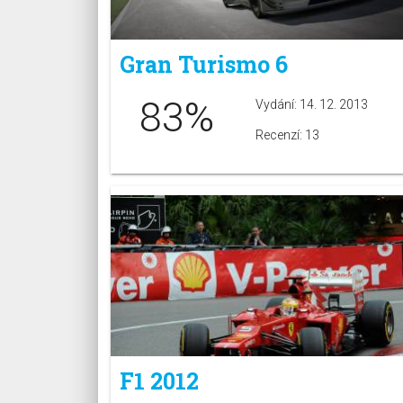
Gran Turismo 6
83%
Vydání: 14. 12. 2013
Recenzí: 13
F1 2012