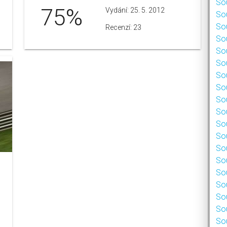
Sou
75%
Vydání: 25. 5. 2012
Sou
Sou
Recenzí: 23
Sou
Sou
Sou
Sou
Sou
Sou
Sou
Sou
Sou
Sou
Sou
Sou
Sou
Sou
Sou
Sou