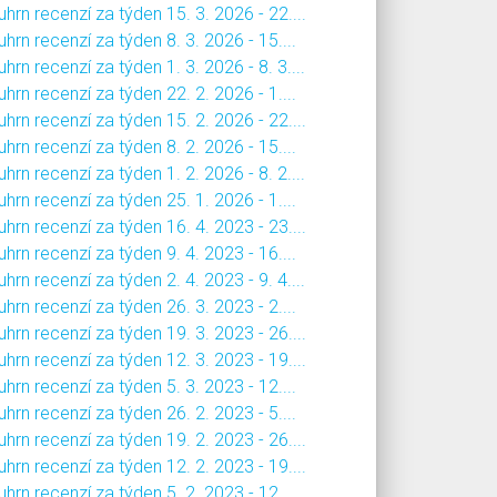
hrn recenzí za týden 15. 3. 2026 - 22....
hrn recenzí za týden 8. 3. 2026 - 15....
hrn recenzí za týden 1. 3. 2026 - 8. 3....
hrn recenzí za týden 22. 2. 2026 - 1....
hrn recenzí za týden 15. 2. 2026 - 22....
hrn recenzí za týden 8. 2. 2026 - 15....
hrn recenzí za týden 1. 2. 2026 - 8. 2....
hrn recenzí za týden 25. 1. 2026 - 1....
hrn recenzí za týden 16. 4. 2023 - 23....
hrn recenzí za týden 9. 4. 2023 - 16....
hrn recenzí za týden 2. 4. 2023 - 9. 4....
hrn recenzí za týden 26. 3. 2023 - 2....
hrn recenzí za týden 19. 3. 2023 - 26....
hrn recenzí za týden 12. 3. 2023 - 19....
hrn recenzí za týden 5. 3. 2023 - 12....
hrn recenzí za týden 26. 2. 2023 - 5....
hrn recenzí za týden 19. 2. 2023 - 26....
hrn recenzí za týden 12. 2. 2023 - 19....
hrn recenzí za týden 5. 2. 2023 - 12....