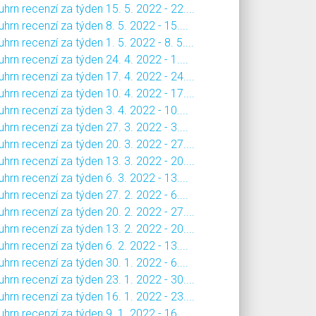
hrn recenzí za týden 15. 5. 2022 - 22....
hrn recenzí za týden 8. 5. 2022 - 15....
hrn recenzí za týden 1. 5. 2022 - 8. 5....
hrn recenzí za týden 24. 4. 2022 - 1....
hrn recenzí za týden 17. 4. 2022 - 24....
hrn recenzí za týden 10. 4. 2022 - 17....
hrn recenzí za týden 3. 4. 2022 - 10....
hrn recenzí za týden 27. 3. 2022 - 3....
hrn recenzí za týden 20. 3. 2022 - 27....
hrn recenzí za týden 13. 3. 2022 - 20....
hrn recenzí za týden 6. 3. 2022 - 13....
hrn recenzí za týden 27. 2. 2022 - 6....
hrn recenzí za týden 20. 2. 2022 - 27....
hrn recenzí za týden 13. 2. 2022 - 20....
hrn recenzí za týden 6. 2. 2022 - 13....
hrn recenzí za týden 30. 1. 2022 - 6....
hrn recenzí za týden 23. 1. 2022 - 30....
hrn recenzí za týden 16. 1. 2022 - 23....
hrn recenzí za týden 9. 1. 2022 - 16....