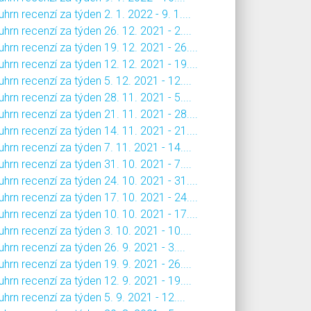
hrn recenzí za týden 2. 1. 2022 - 9. 1....
hrn recenzí za týden 26. 12. 2021 - 2....
hrn recenzí za týden 19. 12. 2021 - 26....
hrn recenzí za týden 12. 12. 2021 - 19....
hrn recenzí za týden 5. 12. 2021 - 12....
hrn recenzí za týden 28. 11. 2021 - 5....
hrn recenzí za týden 21. 11. 2021 - 28....
hrn recenzí za týden 14. 11. 2021 - 21....
hrn recenzí za týden 7. 11. 2021 - 14....
hrn recenzí za týden 31. 10. 2021 - 7....
hrn recenzí za týden 24. 10. 2021 - 31....
hrn recenzí za týden 17. 10. 2021 - 24....
hrn recenzí za týden 10. 10. 2021 - 17....
hrn recenzí za týden 3. 10. 2021 - 10....
hrn recenzí za týden 26. 9. 2021 - 3....
hrn recenzí za týden 19. 9. 2021 - 26....
hrn recenzí za týden 12. 9. 2021 - 19....
hrn recenzí za týden 5. 9. 2021 - 12....