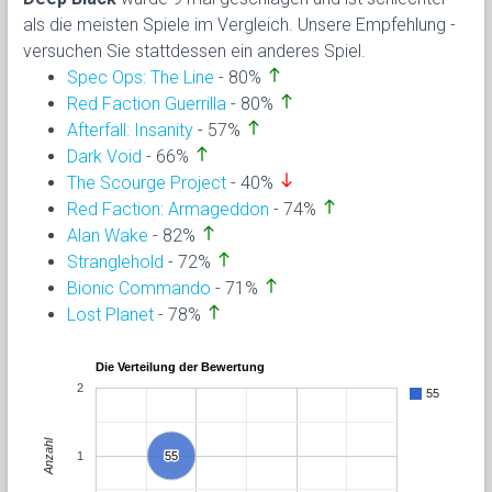
als die meisten Spiele im Vergleich. Unsere Empfehlung -
versuchen Sie stattdessen ein anderes Spiel.
north
Spec Ops: The Line
- 80%
north
Red Faction Guerrilla
- 80%
north
Afterfall: Insanity
- 57%
north
Dark Void
- 66%
south
The Scourge Project
- 40%
north
Red Faction: Armageddon
- 74%
north
Alan Wake
- 82%
north
Stranglehold
- 72%
north
Bionic Commando
- 71%
north
Lost Planet
- 78%
Die Verteilung der Bewertung
2
55
Anzahl
1
55
55