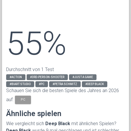
55%
Durchschnitt von 1 Test
#ACTION
#3RD-PERSON-SHOOTER
#JUST A GAME
#BIART STUDIO
#PC
#PETRA SCHMITZ
#DEEP BLACK
Schauen Sie sich die besten Spiele des Jahres an 2026
auf:
PC
Ähnliche spielen
Wie vergleicht sich
Deep Black
mit ähnlichen Spielen?
Deep Black
wurde 9 mal geschlagen und ist schlechter