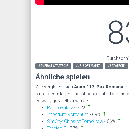
8
Durchschni
#AUFBAU-STRATEGIE
#UBISOFT MAINZ
#STRATEGIE
Ähnliche spielen
Wie vergleicht sich
Anno 117: Pax Romana
mi
5 mal geschlagen und ist besser als die meiste
es wert, gespielt zu werden.
north
Port royale 2
- 71%
north
Imperium Romanum
- 69%
north
SimCity: Cities of Tomorrow
- 66%
north
Tropico 5
- 77%