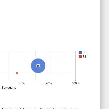
86
78
86
86
80%
90%
100%
Bewertung