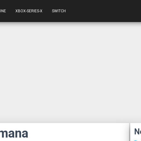
ONE
XBOX-SERIES-X
SWITCH
omana
N