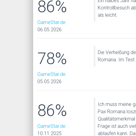
86%
Ein halbes Jahr n
Kontrollbesuch ab
als leicht.
GameStar.de
06.05.2026
78%
Die Verheißung de
Romana. Im Test z
GameStar.de
05.05.2026
86%
Ich muss meine g
Pax Romana loszue
Qualitätsmerkmal 
GameStar.de
Frage ist auch vi
10.11.2025
ablaufen kann. Da