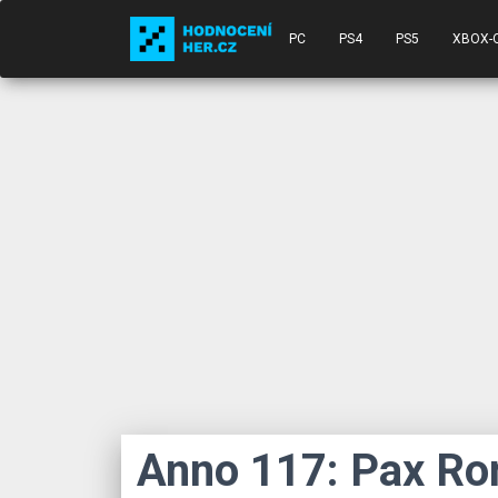
PC
PS4
PS5
XBOX-
Anno 117: Pax R