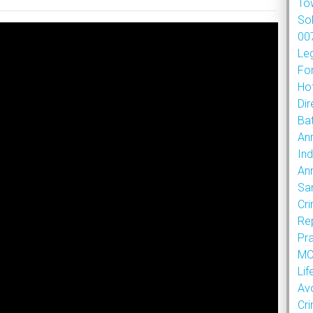
To
So
007
Le
Fo
Hot
Dir
Bat
An
Ind
An
Sa
Cr
Re
Pr
MOU
Lif
Av
Cr