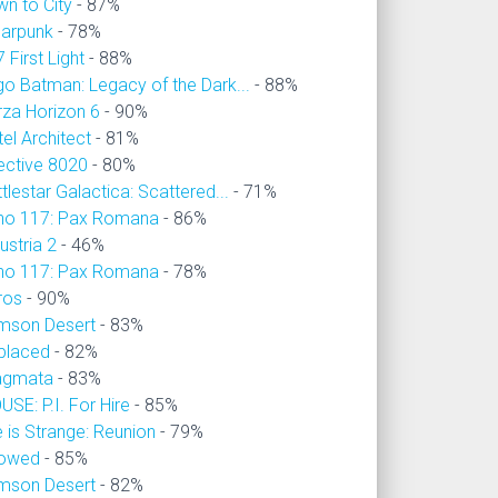
wn to City
- 87%
larpunk
- 78%
 First Light
- 88%
go Batman: Legacy of the Dark...
- 88%
rza Horizon 6
- 90%
el Architect
- 81%
ective 8020
- 80%
tlestar Galactica: Scattered...
- 71%
no 117: Pax Romana
- 86%
ustria 2
- 46%
no 117: Pax Romana
- 78%
ros
- 90%
imson Desert
- 83%
placed
- 82%
agmata
- 83%
SE: P.I. For Hire
- 85%
e is Strange: Reunion
- 79%
owed
- 85%
imson Desert
- 82%