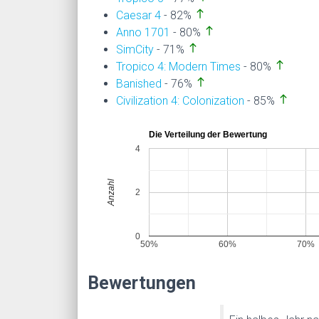
north
Caesar 4
- 82%
north
Anno 1701
- 80%
north
SimCity
- 71%
north
Tropico 4: Modern Times
- 80%
north
Banished
- 76%
north
Civilization 4: Colonization
- 85%
Die Verteilung der Bewertung
4
Anzahl
2
0
50%
60%
70%
Bewertungen