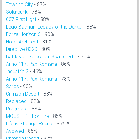
Town to City
- 87%
Solarpunk
- 78%
007 First Light
- 88%
Lego Batman: Legacy of the Dark...
- 88%
Forza Horizon 6
- 90%
Hotel Architect
- 81%
Directive 8020
- 80%
Battlestar Galactica: Scattered...
- 71%
Anno 117: Pax Romana
- 86%
Industria 2
- 46%
Anno 117: Pax Romana
- 78%
Saros
- 90%
Crimson Desert
- 83%
Replaced
- 82%
Pragmata
- 83%
MOUSE: P.I. For Hire
- 85%
Life is Strange: Reunion
- 79%
Avowed
- 85%
Crimson Desert
- 82%