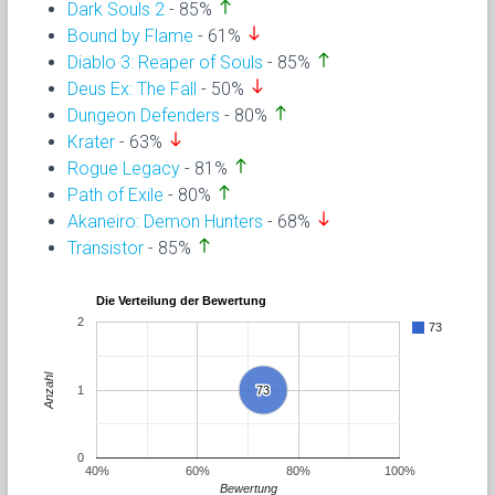
north
Dark Souls 2
- 85%
south
Bound by Flame
- 61%
north
Diablo 3: Reaper of Souls
- 85%
south
Deus Ex: The Fall
- 50%
north
Dungeon Defenders
- 80%
south
Krater
- 63%
north
Rogue Legacy
- 81%
north
Path of Exile
- 80%
south
Akaneiro: Demon Hunters
- 68%
north
Transistor
- 85%
Die Verteilung der Bewertung
2
73
Anzahl
1
73
73
0
40%
60%
80%
100%
Bewertung