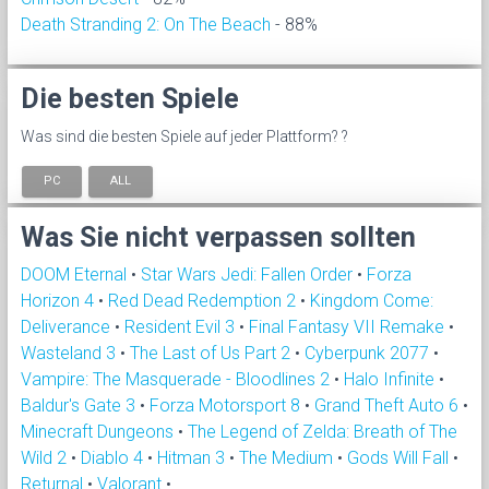
Death Stranding 2: On The Beach
- 88%
Die besten Spiele
Was sind die besten Spiele auf jeder Plattform? ?
PC
ALL
Was Sie nicht verpassen sollten
DOOM Eternal
•
Star Wars Jedi: Fallen Order
•
Forza
Horizon 4
•
Red Dead Redemption 2
•
Kingdom Come:
Deliverance
•
Resident Evil 3
•
Final Fantasy VII Remake
•
Wasteland 3
•
The Last of Us Part 2
•
Cyberpunk 2077
•
Vampire: The Masquerade - Bloodlines 2
•
Halo Infinite
•
Baldur's Gate 3
•
Forza Motorsport 8
•
Grand Theft Auto 6
•
Minecraft Dungeons
•
The Legend of Zelda: Breath of The
Wild 2
•
Diablo 4
•
Hitman 3
•
The Medium
•
Gods Will Fall
•
Returnal
•
Valorant
•