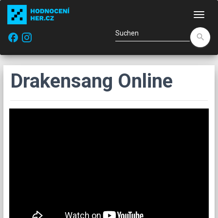
Navi
facebook
search
Drakensang Online