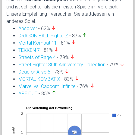
und ist schlechter als die meisten Spiele im Vergleich.
Unsere Empfehlung - versuchen Sie stattdessen ein
anderes Spiel.
south
Absolver
- 62%
north
DRAGON BALL FighterZ
- 87%
south
Mortal Kombat 11
- 81%
south
TEKKEN 7
- 81%
south
Streets of Rage 4
- 79%
south
Street Fighter 30th Anniversary Collection
- 79%
south
Dead or Alive 5
- 73%
south
MORTAL KOMBAT X
- 83%
south
Marvel vs. Capcom: Infinite
- 76%
north
APE OUT
- 85%
Die Verteilung der Bewertung
2
75
Anzahl
1
75
75