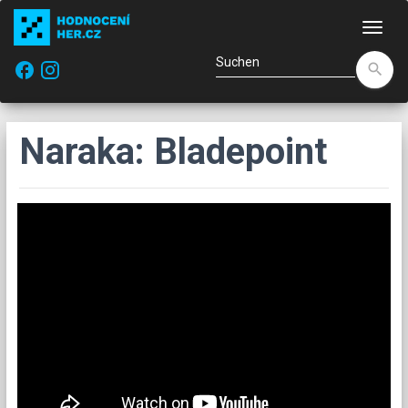
Navi
facebook
search
Naraka: Bladepoint