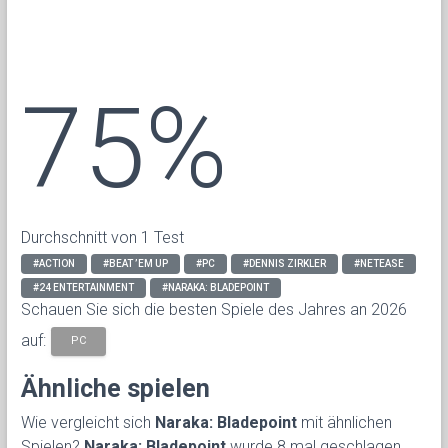
75%
Durchschnitt von 1 Test
#ACTION
#BEAT ’EM UP
#PC
#DENNIS ZIRKLER
#NETEASE
#24 ENTERTAINMENT
#NARAKA: BLADEPOINT
Schauen Sie sich die besten Spiele des Jahres an 2026
auf:
PC
Ähnliche spielen
Wie vergleicht sich
Naraka: Bladepoint
mit ähnlichen
Spielen?
Naraka: Bladepoint
wurde 8 mal geschlagen