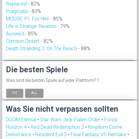
Replaced
- 82%
Pragmata
- 83%
MOUSE: P.I. For Hire
- 85%
Life is Strange: Reunion
- 79%
Avowed
- 85%
Crimson Desert
- 82%
Death Stranding 2: On The Beach
- 88%
Die besten Spiele
Was sind die besten Spiele auf jeder Plattform? ?
PC
ALL
Was Sie nicht verpassen sollten
DOOM Eternal
•
Star Wars Jedi: Fallen Order
•
Forza
Horizon 4
•
Red Dead Redemption 2
•
Kingdom Come:
Deliverance
•
Resident Evil 3
•
Final Fantasy VII Remake
•