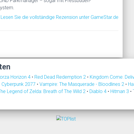
UND Parkmanager – sogar mit Fressbuden-
ystem.
Lesen Sie die vollständige Rezension unter GameStar.de
ten
orza Horizon 4
•
Red Dead Redemption 2
•
Kingdom Come: Deli
•
Cyberpunk 2077
•
Vampire: The Masquerade - Bloodlines 2
•
Ha
The Legend of Zelda: Breath of The Wild 2
•
Diablo 4
•
Hitman 3
•