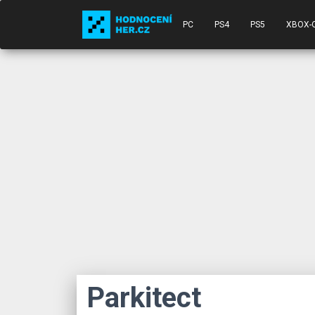
PC
PS4
PS5
XBOX-
Parkitect