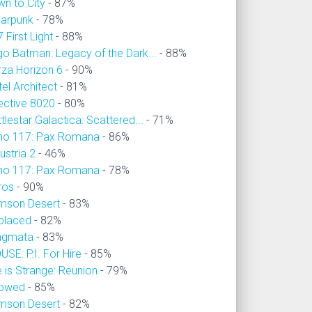
wn to City
- 87%
larpunk
- 78%
 First Light
- 88%
go Batman: Legacy of the Dark...
- 88%
rza Horizon 6
- 90%
el Architect
- 81%
ective 8020
- 80%
tlestar Galactica: Scattered...
- 71%
no 117: Pax Romana
- 86%
ustria 2
- 46%
no 117: Pax Romana
- 78%
ros
- 90%
imson Desert
- 83%
placed
- 82%
agmata
- 83%
SE: P.I. For Hire
- 85%
e is Strange: Reunion
- 79%
owed
- 85%
imson Desert
- 82%