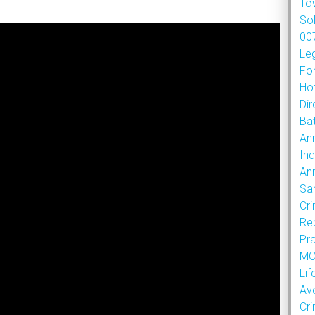
To
So
007
Le
Fo
Hot
Dir
Bat
An
Ind
An
Sa
Cr
Re
Pr
MOU
Lif
Av
Cr