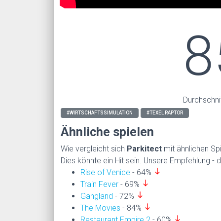
8
Durchschni
#WIRTSCHAFTSSIMULATION
#TEXEL RAPTOR
Ähnliche spielen
Wie vergleicht sich
Parkitect
mit ähnlichen Sp
Dies könnte ein Hit sein. Unsere Empfehlung - da
south
Rise of Venice
- 64%
south
Train Fever
- 69%
south
Gangland
- 72%
south
The Movies
- 84%
south
Restaurant Empire 2
- 60%