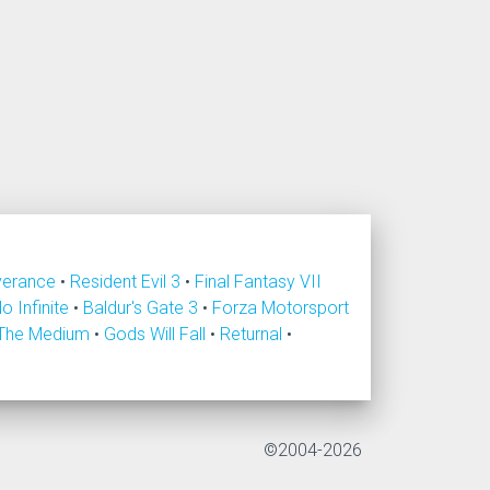
verance
•
Resident Evil 3
•
Final Fantasy VII
lo Infinite
•
Baldur's Gate 3
•
Forza Motorsport
The Medium
•
Gods Will Fall
•
Returnal
•
©2004-2026