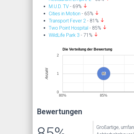
south
M.U.D. TV
- 69%
south
Cities in Motion
- 65%
south
Transport Fever 2
- 81%
south
Two Point Hospital
- 85%
south
WildLife Park 3
- 71%
Die Verteilung der Bewertung
2
Anzahl
1
85
85
0
80%
85%
Bewertungen
85%
Großartige, umfang