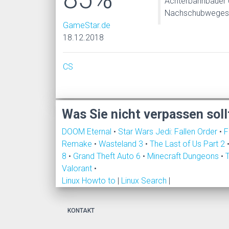
Achterbahnbauer 
Nachschubweges
GameStar.de
18.12.2018
CS
Was Sie nicht verpassen soll
DOOM Eternal
•
Star Wars Jedi: Fallen Order
•
F
Remake
•
Wasteland 3
•
The Last of Us Part 2
8
•
Grand Theft Auto 6
•
Minecraft Dungeons
•
Valorant
•
Linux Howto to
|
Linux Search
|
KONTAKT