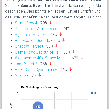
Spielen?
Saints Row: The Third
wurde kein einziges Mal
geschlagen. Dies könnte ein Hit sein. Unsere Empfehlung -
das Spiel ist definitiv einen Besuch wert, zögern Sie nicht.
south
Saints Row 4
- 79%
south
Red Faction: Armageddon
- 74%
south
Agents of Mayhem
- 63%
south
Red Faction Guerrilla
- 80%
south
Shadow Harvest
- 58%
south
Saints Row: Gat out of Hell
- 60%
south
Warhammer 40k: Space Marine
- 62%
south
Lost Planet 2
- 76%
south
E.Y.E: Divine Cybermancy
- 66%
south
Nexuiz
- 67%
Die Verteilung der Bewertung
2
85
Anzahl
1
85
85