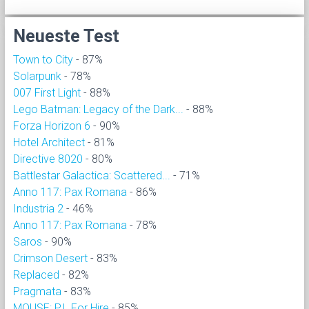
Neueste Test
Town to City
- 87%
Solarpunk
- 78%
007 First Light
- 88%
Lego Batman: Legacy of the Dark...
- 88%
Forza Horizon 6
- 90%
Hotel Architect
- 81%
Directive 8020
- 80%
Battlestar Galactica: Scattered...
- 71%
Anno 117: Pax Romana
- 86%
Industria 2
- 46%
Anno 117: Pax Romana
- 78%
Saros
- 90%
Crimson Desert
- 83%
Replaced
- 82%
Pragmata
- 83%
MOUSE: P.I. For Hire
- 85%