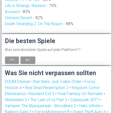
Life is Strange: Reunion
- 79%
Avowed
- 85%
Crimson Desert
- 82%
Death Stranding 2: On The Beach
- 88%
Die besten Spiele
Was sind die besten Spiele auf jeder Plattform? ?
PC
ALL
Was Sie nicht verpassen sollten
DOOM Eternal
•
Star Wars Jedi: Fallen Order
•
Forza
Horizon 4
•
Red Dead Redemption 2
•
Kingdom Come:
Deliverance
•
Resident Evil 3
•
Final Fantasy VII Remake
•
Wasteland 3
•
The Last of Us Part 2
•
Cyberpunk 2077
•
Vampire: The Masquerade - Bloodlines 2
•
Halo Infinite
•
Baldur's Gate 3
•
Forza Motorsport 8
•
Grand Theft Auto 6
•