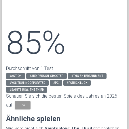
85%
Durchschnitt von 1 Test
#ACTION
#3RD-PERSON-SHOOTER
#THQ ENTERTAINMENT
#VOLITION INCORPORATED
#PC
#PATRICK LÜCK
#SAINTS ROW: THE THIRD
Schauen Sie sich die besten Spiele des Jahres an 2026
auf:
PC
Ähnliche spielen
Wie vergleicht sich
Saints Row: The Third
mit ähnlichen