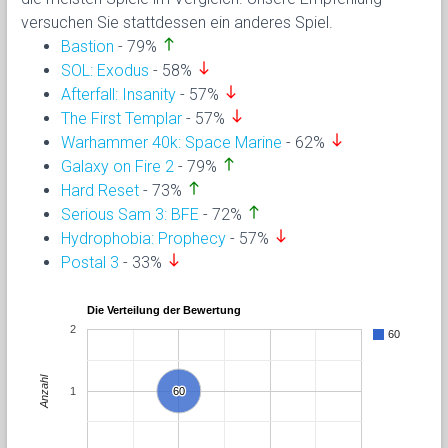
versuchen Sie stattdessen ein anderes Spiel.
north
Bastion
- 79%
south
SOL: Exodus
- 58%
south
Afterfall: Insanity
- 57%
south
The First Templar
- 57%
south
Warhammer 40k: Space Marine
- 62%
north
Galaxy on Fire 2
- 79%
north
Hard Reset
- 73%
north
Serious Sam 3: BFE
- 72%
south
Hydrophobia: Prophecy
- 57%
south
Postal 3
- 33%
Die Verteilung der Bewertung
2
60
Anzahl
1
60
60