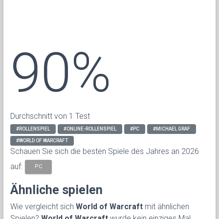
90%
Durchschnitt von 1 Test
#ROLLENSPIEL
#ONLINE-ROLLENSPIEL
#PC
#MICHAEL GRAF
#WORLD OF WARCRAFT
Schauen Sie sich die besten Spiele des Jahres an 2026
auf:
PC
Ähnliche spielen
Wie vergleicht sich
World of Warcraft
mit ähnlichen
Spielen?
World of Warcraft
wurde kein einziges Mal