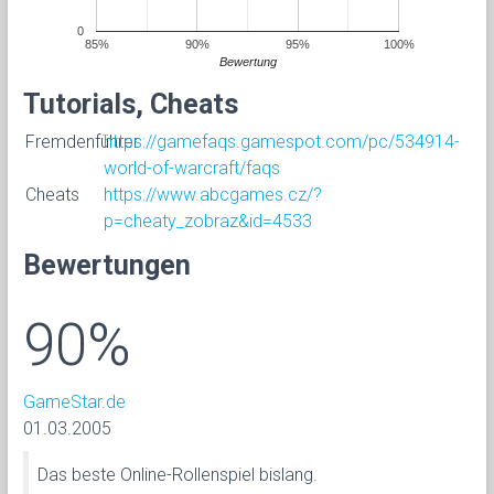
0
85%
90%
95%
100%
Bewertung
Tutorials, Cheats
Fremdenführer
https://gamefaqs.gamespot.com/pc/534914-
world-of-warcraft/faqs
Cheats
https://www.abcgames.cz/?
p=cheaty_zobraz&id=4533
Bewertungen
90%
GameStar.de
01.03.2005
Das beste Online-Rollenspiel bislang.