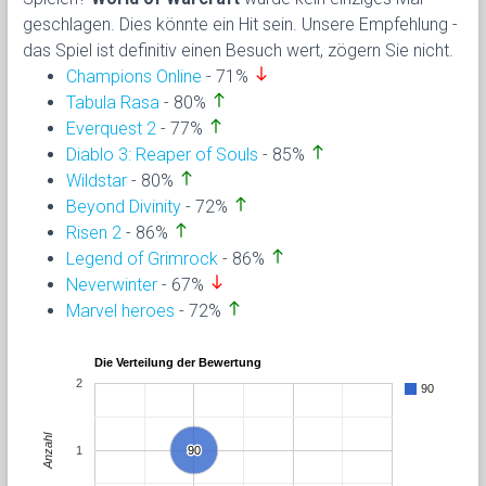
geschlagen. Dies könnte ein Hit sein. Unsere Empfehlung -
das Spiel ist definitiv einen Besuch wert, zögern Sie nicht.
south
Champions Online
- 71%
north
Tabula Rasa
- 80%
north
Everquest 2
- 77%
north
Diablo 3: Reaper of Souls
- 85%
north
Wildstar
- 80%
north
Beyond Divinity
- 72%
north
Risen 2
- 86%
north
Legend of Grimrock
- 86%
south
Neverwinter
- 67%
north
Marvel heroes
- 72%
Die Verteilung der Bewertung
2
90
Anzahl
1
90
90