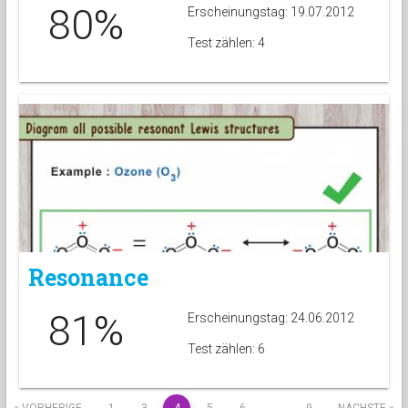
80%
Erscheinungstag: 19.07.2012
Test zählen: 4
Resonance
81%
Erscheinungstag: 24.06.2012
Test zählen: 6
« VORHERIGE
1
3
4
5
6
…
9
NÄCHSTE »