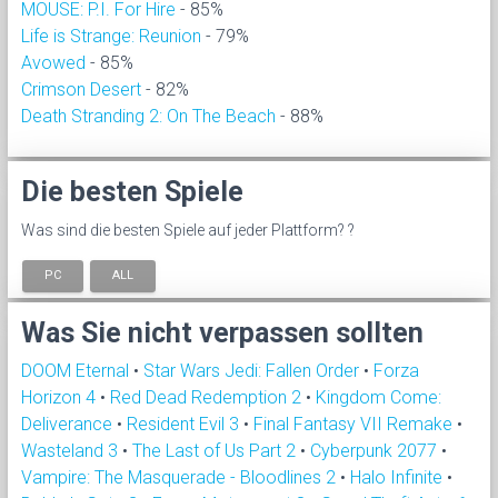
MOUSE: P.I. For Hire
- 85%
Life is Strange: Reunion
- 79%
Avowed
- 85%
Crimson Desert
- 82%
Death Stranding 2: On The Beach
- 88%
Die besten Spiele
Was sind die besten Spiele auf jeder Plattform? ?
PC
ALL
Was Sie nicht verpassen sollten
DOOM Eternal
•
Star Wars Jedi: Fallen Order
•
Forza
Horizon 4
•
Red Dead Redemption 2
•
Kingdom Come:
Deliverance
•
Resident Evil 3
•
Final Fantasy VII Remake
•
Wasteland 3
•
The Last of Us Part 2
•
Cyberpunk 2077
•
Vampire: The Masquerade - Bloodlines 2
•
Halo Infinite
•