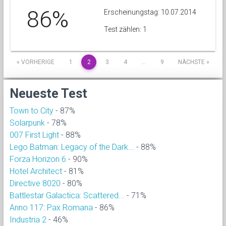
86%
Erscheinungstag: 10.07.2014
Test zählen: 1
« VORHERIGE
1
2
3
4
…
9
NÄCHSTE »
Neueste Test
Town to City
- 87%
Solarpunk
- 78%
007 First Light
- 88%
Lego Batman: Legacy of the Dark...
- 88%
Forza Horizon 6
- 90%
Hotel Architect
- 81%
Directive 8020
- 80%
Battlestar Galactica: Scattered...
- 71%
Anno 117: Pax Romana
- 86%
Industria 2
- 46%