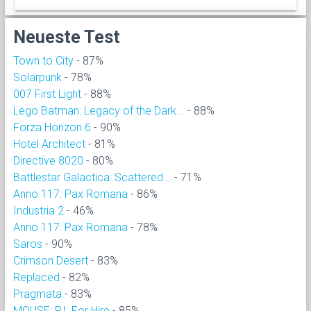
Neueste Test
Town to City
- 87%
Solarpunk
- 78%
007 First Light
- 88%
Lego Batman: Legacy of the Dark...
- 88%
Forza Horizon 6
- 90%
Hotel Architect
- 81%
Directive 8020
- 80%
Battlestar Galactica: Scattered...
- 71%
Anno 117: Pax Romana
- 86%
Industria 2
- 46%
Anno 117: Pax Romana
- 78%
Saros
- 90%
Crimson Desert
- 83%
Replaced
- 82%
Pragmata
- 83%
MOUSE: P.I. For Hire
- 85%