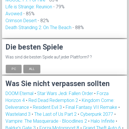
Life is Strange: Reunion
- 79%
Avowed
- 85%
Crimson Desert
- 82%
Death Stranding 2: On The Beach
- 88%
Die besten Spiele
Was sind die besten Spiele auf jeder Plattform? ?
PC
ALL
Was Sie nicht verpassen sollten
DOOM Eternal
•
Star Wars Jedi: Fallen Order
•
Forza
Horizon 4
•
Red Dead Redemption 2
•
Kingdom Come:
Deliverance
•
Resident Evil 3
•
Final Fantasy VII Remake
•
Wasteland 3
•
The Last of Us Part 2
•
Cyberpunk 2077
•
Vampire: The Masquerade - Bloodlines 2
•
Halo Infinite
•
Baldur's Gate 3
•
Forza Motorsport 8
•
Grand Theft Auto 6
•