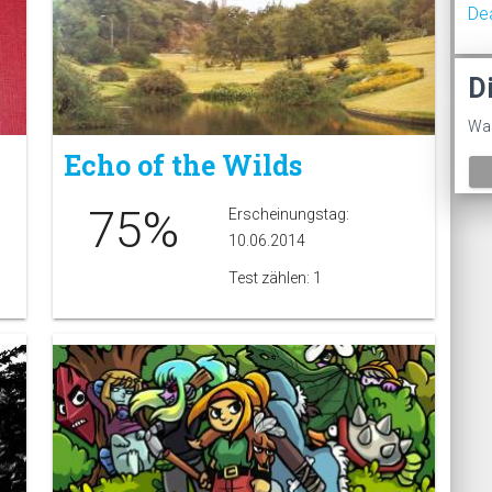
De
D
Was
Echo of the Wilds
75%
Erscheinungstag:
10.06.2014
Test zählen: 1