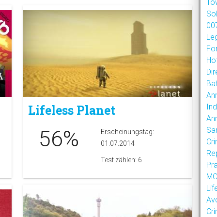
To
So
007
Le
Fo
Hot
Dir
Bat
An
Ind
Lifeless Planet
An
Sa
56%
Erscheinungstag:
Cr
01.07.2014
Re
Test zählen: 6
Pr
MOU
Lif
Av
Cr