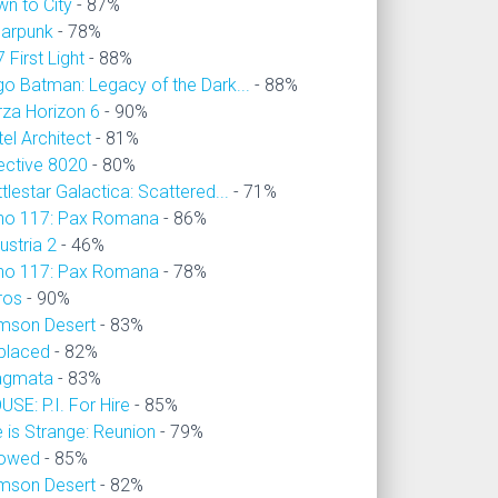
wn to City
- 87%
larpunk
- 78%
 First Light
- 88%
go Batman: Legacy of the Dark...
- 88%
rza Horizon 6
- 90%
el Architect
- 81%
ective 8020
- 80%
tlestar Galactica: Scattered...
- 71%
no 117: Pax Romana
- 86%
ustria 2
- 46%
no 117: Pax Romana
- 78%
ros
- 90%
imson Desert
- 83%
placed
- 82%
agmata
- 83%
SE: P.I. For Hire
- 85%
e is Strange: Reunion
- 79%
owed
- 85%
imson Desert
- 82%