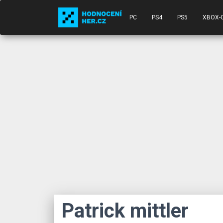
PC
PS4
PS5
XBOX-
Patrick mittler