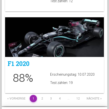
Test zählen: 12
F1 2020
88%
Erscheinungstag: 10.07.2020
Test zählen: 19
« VORHERIGE
1
2
3
4
…
12
NÄCHSTE »