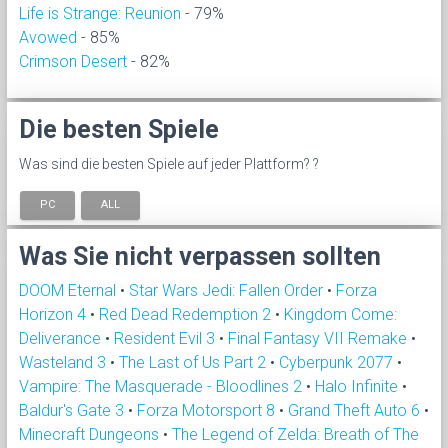
Life is Strange: Reunion
- 79%
Avowed
- 85%
Crimson Desert
- 82%
Die besten Spiele
Was sind die besten Spiele auf jeder Plattform? ?
PC
ALL
Was Sie nicht verpassen sollten
DOOM Eternal
•
Star Wars Jedi: Fallen Order
•
Forza
Horizon 4
•
Red Dead Redemption 2
•
Kingdom Come:
Deliverance
•
Resident Evil 3
•
Final Fantasy VII Remake
•
Wasteland 3
•
The Last of Us Part 2
•
Cyberpunk 2077
•
Vampire: The Masquerade - Bloodlines 2
•
Halo Infinite
•
Baldur's Gate 3
•
Forza Motorsport 8
•
Grand Theft Auto 6
•
Minecraft Dungeons
•
The Legend of Zelda: Breath of The