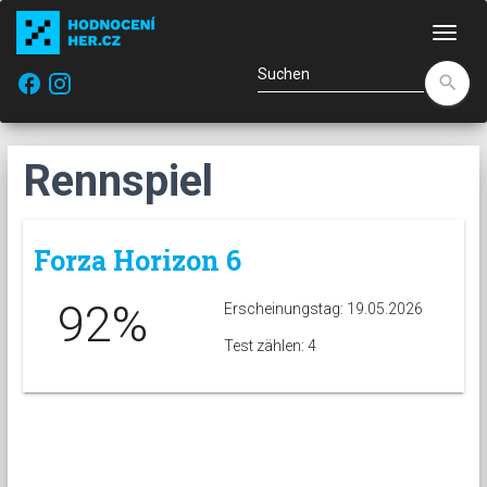
Navi
facebook
search
Rennspiel
Forza Horizon 6
92%
Erscheinungstag: 19.05.2026
Test zählen: 4