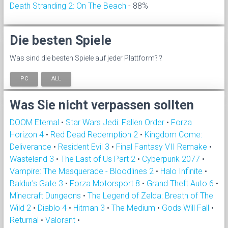
Death Stranding 2: On The Beach
- 88%
Die besten Spiele
Was sind die besten Spiele auf jeder Plattform? ?
PC
ALL
Was Sie nicht verpassen sollten
DOOM Eternal
•
Star Wars Jedi: Fallen Order
•
Forza
Horizon 4
•
Red Dead Redemption 2
•
Kingdom Come:
Deliverance
•
Resident Evil 3
•
Final Fantasy VII Remake
•
Wasteland 3
•
The Last of Us Part 2
•
Cyberpunk 2077
•
Vampire: The Masquerade - Bloodlines 2
•
Halo Infinite
•
Baldur's Gate 3
•
Forza Motorsport 8
•
Grand Theft Auto 6
•
Minecraft Dungeons
•
The Legend of Zelda: Breath of The
Wild 2
•
Diablo 4
•
Hitman 3
•
The Medium
•
Gods Will Fall
•
Returnal
•
Valorant
•