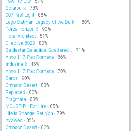
Town to City
- 87%
Solarpunk
- 78%
007 First Light
- 88%
Lego Batman: Legacy of the Dark...
- 88%
Forza Horizon 6
- 90%
Hotel Architect
- 81%
Directive 8020
- 80%
Battlestar Galactica: Scattered...
- 71%
Anno 117: Pax Romana
- 86%
Industria 2
- 46%
Anno 117: Pax Romana
- 78%
Saros
- 90%
Crimson Desert
- 83%
Replaced
- 82%
Pragmata
- 83%
MOUSE: P.I. For Hire
- 85%
Life is Strange: Reunion
- 79%
Avowed
- 85%
Crimson Desert
- 82%