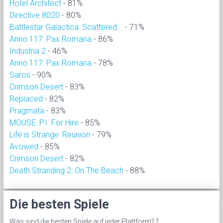
Hotel Architect
- 81%
Directive 8020
- 80%
Battlestar Galactica: Scattered...
- 71%
Anno 117: Pax Romana
- 86%
Industria 2
- 46%
Anno 117: Pax Romana
- 78%
Saros
- 90%
Crimson Desert
- 83%
Replaced
- 82%
Pragmata
- 83%
MOUSE: P.I. For Hire
- 85%
Life is Strange: Reunion
- 79%
Avowed
- 85%
Crimson Desert
- 82%
Death Stranding 2: On The Beach
- 88%
Die besten Spiele
Was sind die besten Spiele auf jeder Plattform? ?