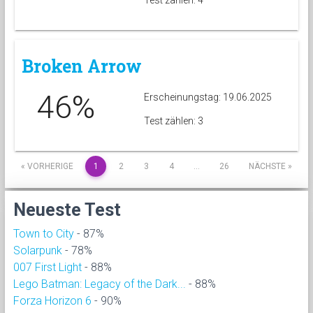
Test zählen: 4
Broken Arrow
46%
Erscheinungstag: 19.06.2025
Test zählen: 3
« VORHERIGE
1
2
3
4
…
26
NÄCHSTE »
Neueste Test
Town to City
- 87%
Solarpunk
- 78%
007 First Light
- 88%
Lego Batman: Legacy of the Dark...
- 88%
Forza Horizon 6
- 90%