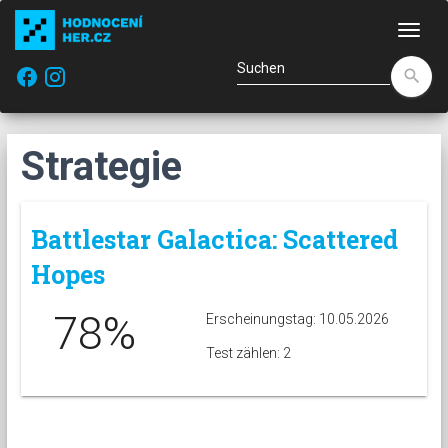
Navi
facebook
search
Strategie
Battlestar Galactica: Scattered
Hopes
78%
Erscheinungstag: 10.05.2026
Test zählen: 2