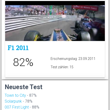
F1 2011
82%
Erscheinungstag: 23.09.2011
Test zählen: 15
Neueste Test
Town to City
- 87%
Solarpunk
- 78%
007 First Light
- 88%