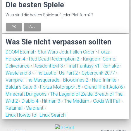
Die besten Spiele
Was sind die besten Spiele auf jeder Plattform? ?
PC
ALL
Was Sie nicht verpassen sollten
DOOM Eternal
•
Star Wars Jedi: Fallen Order
•
Forza
Horizon 4
•
Red Dead Redemption 2
•
Kingdom Come:
Deliverance
•
Resident Evil 3
•
Final Fantasy VII Remake
•
Wasteland 3
•
The Last of Us Part 2
•
Cyberpunk 2077
•
Vampire: The Masquerade - Bloodlines 2
•
Halo Infinite
•
Baldur's Gate 3
•
Forza Motorsport 8
•
Grand Theft Auto 6
•
Minecraft Dungeons
•
The Legend of Zelda: Breath of The
Wild 2
•
Diablo 4
•
Hitman 3
•
The Medium
•
Gods Will Fall
•
Returnal
•
Valorant
•
Linux Howto to
|
Linux Search
|