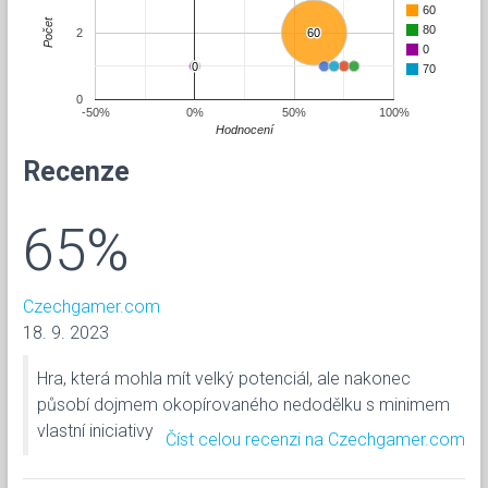
60
Počet
80
2
60
60
0
0
0
70
0
-50%
0%
50%
100%
Hodnocení
Recenze
65%
Czechgamer.com
18. 9. 2023
Hra, která mohla mít velký potenciál, ale nakonec
působí dojmem okopírovaného nedodělku s minimem
vlastní iniciativy
Číst celou recenzi na Czechgamer.com