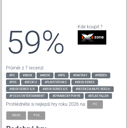
59%
Kde koupit ?
Průměr z 7 recenzí
#PC
#XBOX
#AKČNÍ
#RPG
#FANTASY
#PŘÍBĚH
#PS5
#DECK13
#PLAYSTATION 5
#XBOX SERIES
#XBOX SERIES S/X
#XBOX SERIES X/S
#RECENZIA NA PC VERZIU
#FOCUS ENTERTAINMENT
#DYNAMICKÝ POHYB
#ATLAS FALLEN
Prohlédněte si nejlepší hry roku 2026 na:
PC
XBOX
PS5