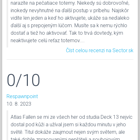
narazíte na pečatiace totemy. Niekedy sú dobrovoľné,
inokedy nevyhnutné na ďalší postup v príbehu. Najskôr
vidíte len jeden a keď ho aktivujete, ukáže sa neďaleko
ďalší aj s prepojeným lúčom. Musíte sa k nemu rýchlo
dostať a tiež ho aktivovať. Tak to trvá dovtedy, kým
neaktivujete celú reťaz totemov....
Číst celou recenzi na Sector.sk
0/10
Respawnpoint
10. 8. 2023
Atlas Fallen se mi ze všech her od studia Deck 13 nejvíc
dostal pod kůži a užíval jsem si každou minutu v jeho
světě. Titul dokáže zaujmout nejen svým světem, ale
také dobře zpracovanými nepřáteli a soubojovým