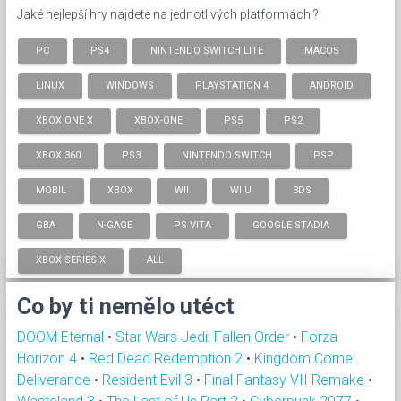
Jaké nejlepší hry najdete na jednotlivých platformách ?
PC
PS4
NINTENDO SWITCH LITE
MACOS
LINUX
WINDOWS
PLAYSTATION 4
ANDROID
XBOX ONE X
XBOX-ONE
PS5
PS2
XBOX 360
PS3
NINTENDO SWITCH
PSP
MOBIL
XBOX
WII
WIIU
3DS
GBA
N-GAGE
PS VITA
GOOGLE STADIA
XBOX SERIES X
ALL
Co by ti nemělo utéct
DOOM Eternal
•
Star Wars Jedi: Fallen Order
•
Forza
Horizon 4
•
Red Dead Redemption 2
•
Kingdom Come:
Deliverance
•
Resident Evil 3
•
Final Fantasy VII Remake
•