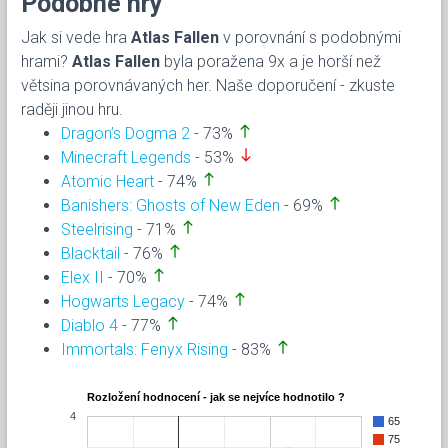
Podobné hry
Jak si vede hra
Atlas Fallen
v porovnání s podobnými
hrami?
Atlas Fallen
byla poražena 9x a je horší než
větsina porovnávaných her. Naše doporučení - zkuste
raději jinou hru.
north
Dragon’s Dogma 2
- 73%
south
Minecraft Legends
- 53%
north
Atomic Heart
- 74%
north
Banishers: Ghosts of New Eden
- 69%
north
Steelrising
- 71%
north
Blacktail
- 76%
north
Elex II
- 70%
north
Hogwarts Legacy
- 74%
north
Diablo 4
- 77%
north
Immortals: Fenyx Rising
- 83%
Rozložení hodnocení - jak se nejvíce hodnotilo ?
4
65
75