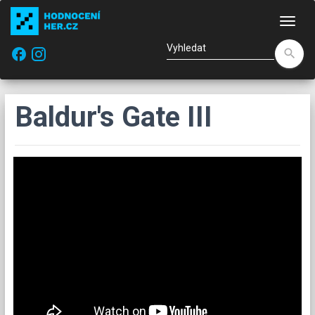
Nav
facebook
search
Baldur's Gate III