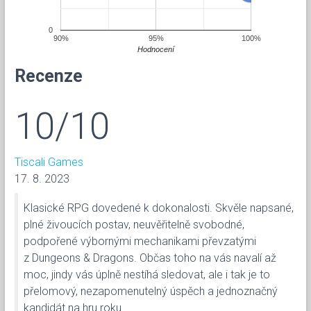
0
90%
95%
100%
Hodnocení
Recenze
10/10
Tiscali Games
17. 8. 2023
Klasické RPG dovedené k dokonalosti. Skvěle napsané,
plné živoucích postav, neuvěřitelně svobodné,
podpořené výbornými mechanikami převzatými
z Dungeons & Dragons. Občas toho na vás navalí až
moc, jindy vás úplně nestíhá sledovat, ale i tak je to
přelomový, nezapomenutelný úspěch a jednoznačný
kandidát na hru roku.