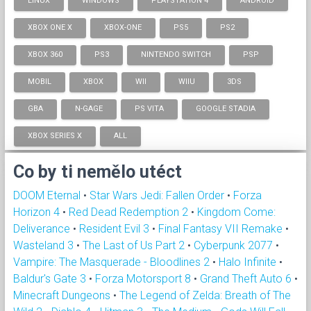
LINUX
WINDOWS
PLAYSTATION 4
ANDROID
XBOX ONE X
XBOX-ONE
PS5
PS2
XBOX 360
PS3
NINTENDO SWITCH
PSP
MOBIL
XBOX
WII
WIIU
3DS
GBA
N-GAGE
PS VITA
GOOGLE STADIA
XBOX SERIES X
ALL
Co by ti nemělo utéct
DOOM Eternal
•
Star Wars Jedi: Fallen Order
•
Forza
Horizon 4
•
Red Dead Redemption 2
•
Kingdom Come:
Deliverance
•
Resident Evil 3
•
Final Fantasy VII Remake
•
Wasteland 3
•
The Last of Us Part 2
•
Cyberpunk 2077
•
Vampire: The Masquerade - Bloodlines 2
•
Halo Infinite
•
Baldur's Gate 3
•
Forza Motorsport 8
•
Grand Theft Auto 6
•
Minecraft Dungeons
•
The Legend of Zelda: Breath of The