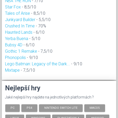
NBA THE RUN
- 7/10
Star Fox
- 8,5/10
Tales of Arise
- 8,5/10
Junkyard Builder
- 5,5/10
Crushed In Time
- 70%
Haunted Lands
- 6/10
Yerba Buena
- 5/10
Bubsy 4D
- 6/10
Gothic 1 Remake
- 7,5/10
Phonopolis
- 9/10
Lego Batman: Legacy of the Dark...
- 9/10
Mixtape
- 7,5/10
Nejlepší hry
Jaké nejlepší hry najdete na jednotlivých platformách ?
PC
PS4
NINTENDO SWITCH LITE
MACOS