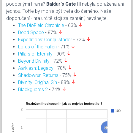
podobnými hrami?
Baldur's Gate III
nebyla poražena ani
jednou. Tohle by mohla být trefa do černého. Naše
doporučení - hra určitě stojí za zahrání, neváhejte.
south
The DioField Chronicle
- 63%
south
Dead Space
- 87%
south
Expeditions: Conquistador
- 72%
south
Lords of the Fallen
- 71%
south
Pillars of Eternity
- 90%
south
Beyond Divinity
- 72%
south
Aarklash: Legacy
- 70%
south
Shadowrun Returns
- 75%
south
Divinity: Original Sin
- 88%
south
Blackguards 2
- 74%
Rozložení hodnocení - jak se nejvíce hodnotilo ?
2
100
Počet
1
100
100