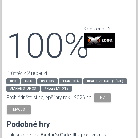
100%
Kde koupit ?
Průměr z 2 recenzí
#PC
#RPG
#MACOS
#TAKTICKÁ
#BALDUR'S GATE (SÉRIE)
#LARIAN STUDIOS
#PLAYSTATION 5
Prohlédněte si nejlepší hry roku 2026 na:
PC
MACOS
Podobné hry
Jak si vede hra
Baldur's Gate III
v porovnání s