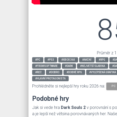
8
Průměr z 1
#PC
#PS3
#XBOX 360
#AKČNÍ
#RPG
#D
#FROMSOFTWARE
#DARK
#NEJVĚTŠÍ SLABINA
#DA
#ŘEČ
#DOBRO
#DOBRÉ RPG
#VYLEPŠENÁ GRAFIKA
#HLAVNÍ PROTAGONISTA
Prohlédněte si nejlepší hry roku 2026 na:
PC
Podobné hry
Jak si vede hra
Dark Souls 2
v porovnání s p
a je lepší než větsina porovnávaných her. Naše 