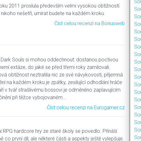
Sou
roku 2011 proslula především velmi vysokou obtížností.
Sou
 nikoho nešetří, umírat budete na každém kroku.
Sou
Číst celou recenzi na Bonusweb
Sou
Sou
Sou
Sou
Sou
 Dark Souls si mohou oddechnout: dostanou poctivou
Sou
erní extáze, do jaké se před třemi roky zamilovali.
Sou
ová obtížnost neztratila nic ze své návykovosti, příjemná
Sou
ění na každém kroku je zpátky, zesilující odhodlání hráče
Sou
áří v tvář strašlivému bossovi je odměněno zaplavujícím
Sou
inění při těžce vybojovaném...
Sou
Sou
Číst celou recenzi na Eurogamer.cz
Sou
Sou
Sou
 RPG hardcore hry ze staré školy se povedlo. Přináší
Sou
é co první díl, ale některé části a aspekty ještě vylepšuje.