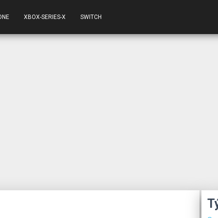
ONE
XBOX-SERIES-X
SWITCH
T