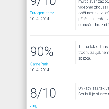
9/10
multiplayer zážitk
videoher zkoušejí s
Eurogamer.cz
opět nastavuje lať
10. 4. 2014
příběhu a nepředví
nelineární hru z ní č
90%
Titul si tak od ná
trochu zaujal, ne
zblízka.
GamePark
10. 4. 2014
8/10
Unikátní zážitek 
Souls II je slunc
Zing