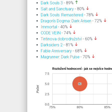
north
Dark Souls 3
- 89%
south
Salt and Sanctuary
- 80%
south
Dark Souls: Remastered
- 78%
south
Dragon's Dogma: Dark Arisen
- 72%
south
Immortal
- 40%
south
CODE VEIN
- 74%
south
Tintinova dobrodružství
- 60%
south
Darksiders 2
- 81%
south
Fable Anniversary
- 68%
south
Magrunner: Dark Pulse
- 70%
Rozložení hodnocení - jak se nejvíce hodno
7.5
5.0
80
80
Počet
2.5
0.0
75%
80%
85%