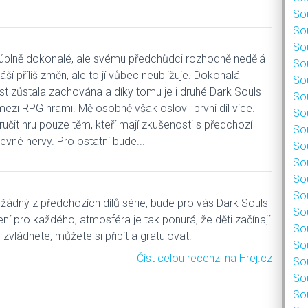
Sou
Sou
Sou
 úplně dokonalé, ale svému předchůdci rozhodně nedělá
Sou
áší příliš změn, ale to jí vůbec neubližuje. Dokonalá
Sou
st zůstala zachována a díky tomu je i druhé Dark Souls
Sou
mezi RPG hrami. Mě osobně však oslovil první díl více.
Sou
čit hru pouze těm, kteří mají zkušenosti s předchozí
Sou
evné nervy. Pro ostatní bude...
Sou
Sou
Sou
Sou
 žádný z předchozích dílů série, bude pro vás Dark Souls
Sou
není pro každého, atmosféra je tak ponurá, že děti začínají
Sou
o zvládnete, můžete si připít a gratulovat.
Sou
Číst celou recenzi na Hrej.cz
Sou
Sou
Sou