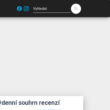
facebook
search
ýdenní souhrn recenzí