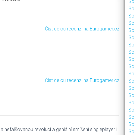
Sou
Sou
Sou
Sou
Číst celou recenzi na Eurogamer.cz
Sou
Sou
Sou
Sou
Sou
Sou
Sou
Číst celou recenzi na Eurogamer.cz
Sou
Sou
Sou
Sou
Sou
Sou
Sou
la nefalšovanou revoluci a geniální smíšení singleplayer i
Sou