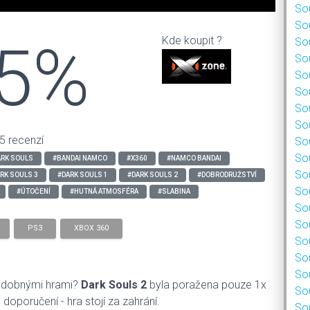
Sou
Sou
5%
Kde koupit ?
Sou
Sou
Sou
Sou
Sou
Sou
5 recenzí
Sou
Sou
ARK SOULS
#BANDAI NAMCO
#X360
#NAMCO BANDAI
Sou
RK SOULS 3
#DARK SOULS 1
#DARK SOULS 2
#DOBRODRUŽSTVÍ
Sou
#ÚTOČENÍ
#HUTNÁ ATMOSFÉRA
#SLABINA
Sou
Sou
PS3
XBOX 360
Sou
Sou
Sou
odobnými hrami?
Dark Souls 2
byla poražena pouze 1x
Sou
doporučení - hra stojí za zahrání.
Sou