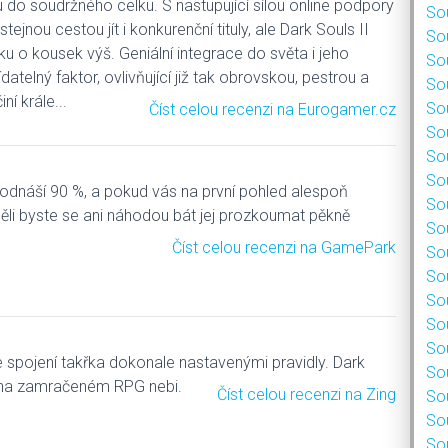
u do soudržného celku. S nastupující sílou online podpory
Sou
tejnou cestou jít i konkurenční tituly, ale Dark Souls II
Sou
ku o kousek výš. Geniální integrace do světa i jeho
Sou
datelný faktor, ovlivňující již tak obrovskou, pestrou a
Sou
iní krále...
Sou
Číst celou recenzi na Eurogamer.cz
Sou
Sou
Sou
s odnáší 90 %, a pokud vás na první pohled alespoň
Sou
měli byste se ani náhodou bát jej prozkoumat pěkně
Sou
Číst celou recenzi na GamePark
Sou
Sou
Sou
Sou
Sou
ve spojení takřka dokonale nastavenými pravidly. Dark
Sou
e na zamračeném RPG nebi.
Číst celou recenzi na Zing
Sou
Sou
Sou