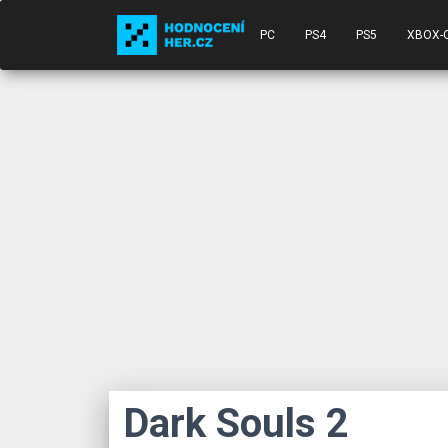
PC
PS4
PS5
XBOX-
Dark Souls 2