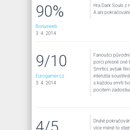
90%
Hra Dark Souls z 
A ani pokračování
Bonusweb
3. 4. 2014
9/10
Fanoušci původní
porci přesně oné h
Smrtící, avšak fér
Eurogamer.cz
intenzita soustřed
3. 4. 2014
s každou smrtí tv
pocitem zadostiuč
4/5
Druhé pokračování
více méně to stejn