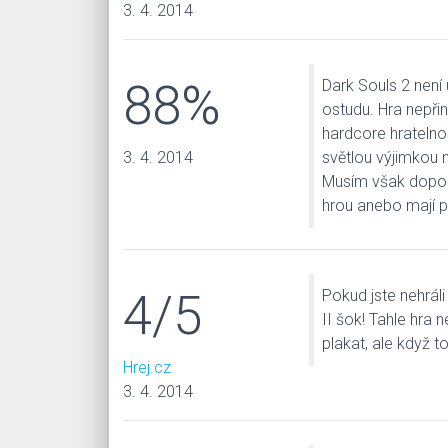
3. 4. 2014
88%
Dark Souls 2 není
ostudu. Hra nepřin
hardcore hratelno
3. 4. 2014
světlou výjimkou 
Musím však doporu
hrou anebo mají p
4/5
Pokud jste nehráli
II šok! Tahle hra 
plakat, ale když t
Hrej.cz
3. 4. 2014