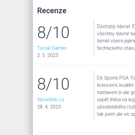
Recenze
8/10
Důstojný návrat. 
všechny slavné tur
téměř všemi jejím
Tiscali Games
technického stav
2. 5. 2023
8/10
EA Sports PGA To
licencemi, kvalit
nastavení si ale go
XboxWeb.cz
uspět třeba na le
28. 4. 2023
uživatelského roz
tak jsem ale víc 