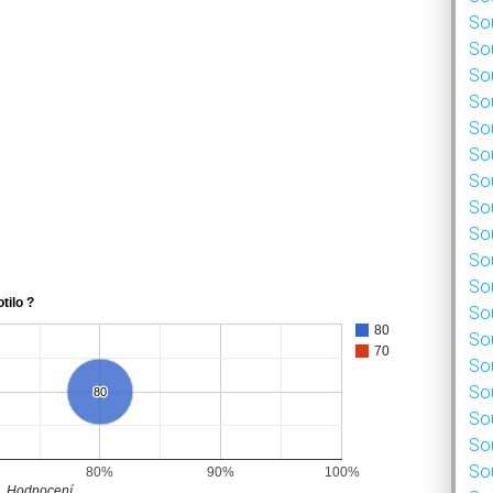
Sou
Sou
Sou
Sou
Sou
Sou
Sou
Sou
Sou
Sou
Sou
tilo ?
Sou
80
Sou
70
Sou
Sou
80
80
Sou
Sou
Sou
80%
90%
100%
Hodnocení