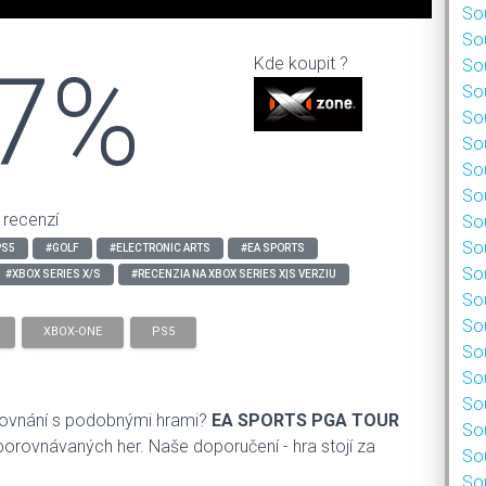
Sou
Sou
7%
Kde koupit ?
Sou
Sou
Sou
Sou
Sou
Sou
 recenzí
Sou
Sou
PS5
#GOLF
#ELECTRONIC ARTS
#EA SPORTS
Sou
#XBOX SERIES X/S
#RECENZIA NA XBOX SERIES X|S VERZIU
Sou
Sou
XBOX-ONE
PS5
Sou
Sou
Sou
ovnání s podobnými hrami?
EA SPORTS PGA TOUR
Sou
porovnávaných her. Naše doporučení - hra stojí za
Sou
Sou