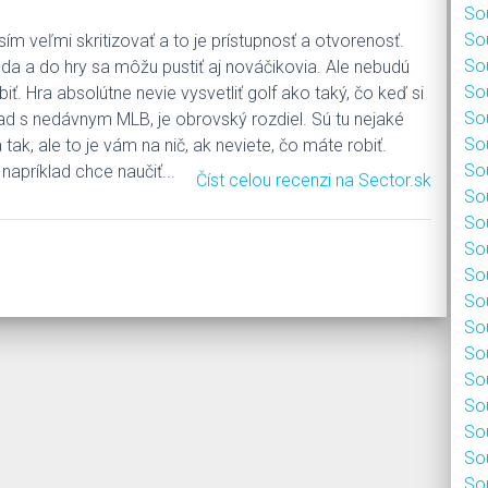
Sou
Sou
ím veľmi skritizovať a to je prístupnosť a otvorenosť.
Sou
lda a do hry sa môžu pustiť aj nováčikovia. Ale nebudú
Sou
biť. Hra absolútne nevie vysvetliť golf ako taký, čo keď si
Sou
d s nedávnym MLB, je obrovský rozdiel. Sú tu nejaké
Sou
 tak, ale to je vám na nič, ak neviete, čo máte robiť.
Sou
napríklad chce naučiť...
Číst celou recenzi na Sector.sk
Sou
Sou
Sou
Sou
Sou
Sou
Sou
Sou
Sou
Sou
Sou
Sou