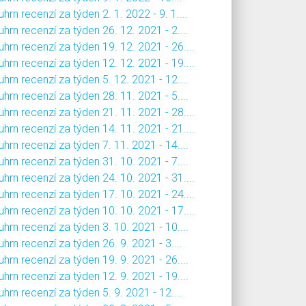
hrn recenzí za týden 2. 1. 2022 - 9. 1....
hrn recenzí za týden 26. 12. 2021 - 2....
hrn recenzí za týden 19. 12. 2021 - 26....
hrn recenzí za týden 12. 12. 2021 - 19....
hrn recenzí za týden 5. 12. 2021 - 12....
hrn recenzí za týden 28. 11. 2021 - 5....
hrn recenzí za týden 21. 11. 2021 - 28....
hrn recenzí za týden 14. 11. 2021 - 21....
hrn recenzí za týden 7. 11. 2021 - 14....
hrn recenzí za týden 31. 10. 2021 - 7....
hrn recenzí za týden 24. 10. 2021 - 31....
hrn recenzí za týden 17. 10. 2021 - 24....
hrn recenzí za týden 10. 10. 2021 - 17....
hrn recenzí za týden 3. 10. 2021 - 10....
hrn recenzí za týden 26. 9. 2021 - 3....
hrn recenzí za týden 19. 9. 2021 - 26....
hrn recenzí za týden 12. 9. 2021 - 19....
hrn recenzí za týden 5. 9. 2021 - 12....