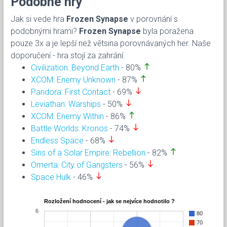
Podobné hry
Jak si vede hra
Frozen Synapse
v porovnání s
podobnými hrami?
Frozen Synapse
byla poražena
pouze 3x a je lepší než větsina porovnávaných her. Naše
doporučení - hra stojí za zahrání.
north
Civilization: Beyond Earth
- 80%
north
XCOM: Enemy Unknown
- 87%
south
Pandora: First Contact
- 69%
south
Leviathan: Warships
- 50%
north
XCOM: Enemy Within
- 86%
south
Battle Worlds: Kronos
- 74%
south
Endless Space
- 68%
north
Sins of a Solar Empire: Rebellion
- 82%
south
Omerta: City of Gangsters
- 56%
south
Space Hulk
- 46%
Rozložení hodnocení - jak se nejvíce hodnotilo ?
6
80
70