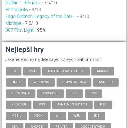
Gothic 1 Remake
- 7,5/10
Phonopolis
- 9/10
Lego Batman: Legacy of the Dark...
- 9/10
Mixtape
- 7,5/10
007 First Light
- 95%
Nejlepší hry
Jaké nejlepší hry najdete na jednotlivých platformách ?
PC
PS4
NINTENDO SWITCH LITE
MACOS
LINUX
WINDOWS
PLAYSTATION 4
ANDROID
XBOX ONE X
XBOX-ONE
PS5
PS2
XBOX 360
PS3
NINTENDO SWITCH
PSP
MOBIL
XBOX
WII
WIIU
3DS
GBA
N-GAGE
PS VITA
GOOGLE STADIA