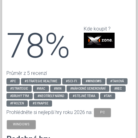
78%
Kde koupit ?
Průměr z 5 recenzí
#PC
#STRATEGIE REALTIME
#SCI-FI
#WINDOWS
#TAHOVÁ
#STRATEGIE
#MAC
#MIN
#NÁHODNÉ GENEROVÁNÍ
#ŘEČ
#DRUHÝ TÝM
#NEOTŘELÝ NÁPAD
#STEJNÉ TÉMA
#TAH
#FROZEN
#SYNAPSE
Prohlédněte si nejlepší hry roku 2026 na:
PC
WINDOWS