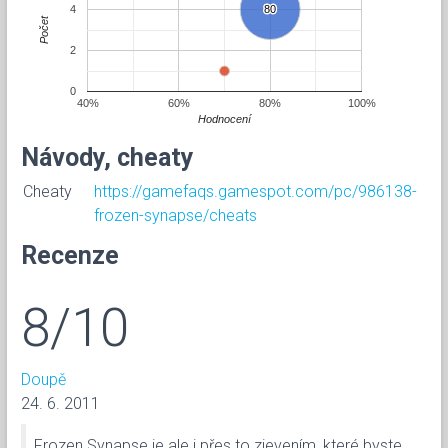
4
80
80
Počet
2
0
40%
60%
80%
100%
Hodnocení
Návody, cheaty
Cheaty
https://gamefaqs.gamespot.com/pc/986138-
frozen-synapse/cheats
Recenze
8/10
Doupě
24. 6. 2011
Frozen Synapse je ale i přes to zjevením, které byste