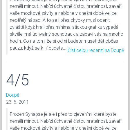
neměli minout. Nabízí úchvatně čistou hratelnost, zavaří
vaše mozkové závity a nabídne v dnešní době velice
neotřelý nápad. A to se i přes chybky musí ocenit,
zvláště když hra i přes minimalistickou grafiku vypadá
skvěle, má úchvatný soundtrack a zabaví vás na mnoho
hodin. Co na tom, že si od ní budete muset dát občas
pauzu, když se k ní budete...
Číst celou recenzi na Doupě
4/5
Doupě
23. 6. 2011
Frozen Synapse je ale i přes to zjevením, které byste
neměli minout. Nabízí úchvatně čistou hratelnost, zavaří
vaše mozkové závity a nabídne v dnešní době velice