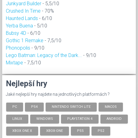
Junkyard Builder
- 5,5/10
Crushed In Time
- 70%
Haunted Lands
- 6/10
Yerba Buena
- 5/10
Bubsy 4D
- 6/10
Gothic 1 Remake
- 7,5/10
Phonopolis
- 9/10
Lego Batman: Legacy of the Dark...
- 9/10
Mixtape
- 7,5/10
Nejlepší hry
Jaké nejlepší hry najdete na jednotlivých platformách ?
PC
PS4
NINTENDO SWITCH LITE
MACOS
LINUX
WINDOWS
PLAYSTATION 4
ANDROID
XBOX ONE X
XBOX-ONE
PS5
PS2