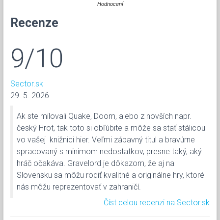
Hodnocení
Recenze
9/10
Sector.sk
29. 5. 2026
Ak ste milovali Quake, Doom, alebo z novších napr.
český Hrot, tak toto si obľúbite a môže sa stať stálicou
vo vašej knižnici hier. Veľmi zábavný titul a bravúrne
spracovaný s minimom nedostatkov, presne taký, aký
hráč očakáva. Gravelord je dôkazom, že aj na
Slovensku sa môžu rodiť kvalitné a originálne hry, ktoré
nás môžu reprezentovať v zahraničí.
Číst celou recenzi na Sector.sk