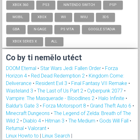
XBOX 360
PS3
NINTENDO SWITCH
PSP
MOBIL
XBOX
WII
WIIU
3DS
GBA
N-GAGE
PS VITA
GOOGLE STADIA
XBOX SERIES X
ALL
Co by ti nemělo utéct
DOOM Eternal
•
Star Wars Jedi: Fallen Order
•
Forza
Horizon 4
•
Red Dead Redemption 2
•
Kingdom Come:
Deliverance
•
Resident Evil 3
•
Final Fantasy VII Remake
•
Wasteland 3
•
The Last of Us Part 2
•
Cyberpunk 2077
•
Vampire: The Masquerade - Bloodlines 2
•
Halo Infinite
•
Baldur's Gate 3
•
Forza Motorsport 8
•
Grand Theft Auto 6
•
Minecraft Dungeons
•
The Legend of Zelda: Breath of The
Wild 2
•
Diablo 4
•
Hitman 3
•
The Medium
•
Gods Will Fall
•
Returnal
•
Valorant
•
Linux Howto to
|
Linux Search
|