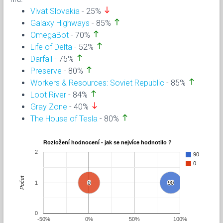
south
Vivat Slovakia
- 25%
north
Galaxy Highways
- 85%
north
OmegaBot
- 70%
north
Life of Delta
- 52%
north
Darfall
- 75%
north
Preserve
- 80%
north
Workers & Resources: Soviet Republic
- 85%
north
Loot River
- 84%
south
Gray Zone
- 40%
north
The House of Tesla
- 80%
Rozložení hodnocení - jak se nejvíce hodnotilo ?
2
90
0
Počet
1
0
0
90
90
0
-50%
0%
50%
100%