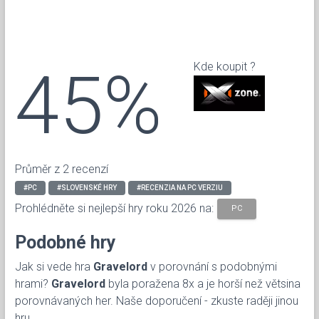
45%
Kde koupit ?
Průměr z 2 recenzí
#PC
#SLOVENSKÉ HRY
#RECENZIA NA PC VERZIU
Prohlédněte si nejlepší hry roku 2026 na:
PC
Podobné hry
Jak si vede hra
Gravelord
v porovnání s podobnými
hrami?
Gravelord
byla poražena 8x a je horší než větsina
porovnávaných her. Naše doporučení - zkuste raději jinou
hru.