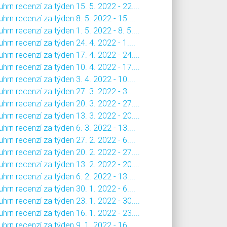
hrn recenzí za týden 15. 5. 2022 - 22....
hrn recenzí za týden 8. 5. 2022 - 15....
hrn recenzí za týden 1. 5. 2022 - 8. 5....
hrn recenzí za týden 24. 4. 2022 - 1....
hrn recenzí za týden 17. 4. 2022 - 24....
hrn recenzí za týden 10. 4. 2022 - 17....
hrn recenzí za týden 3. 4. 2022 - 10....
hrn recenzí za týden 27. 3. 2022 - 3....
hrn recenzí za týden 20. 3. 2022 - 27....
hrn recenzí za týden 13. 3. 2022 - 20....
hrn recenzí za týden 6. 3. 2022 - 13....
hrn recenzí za týden 27. 2. 2022 - 6....
hrn recenzí za týden 20. 2. 2022 - 27....
hrn recenzí za týden 13. 2. 2022 - 20....
hrn recenzí za týden 6. 2. 2022 - 13....
hrn recenzí za týden 30. 1. 2022 - 6....
hrn recenzí za týden 23. 1. 2022 - 30....
hrn recenzí za týden 16. 1. 2022 - 23....
hrn recenzí za týden 9. 1. 2022 - 16....