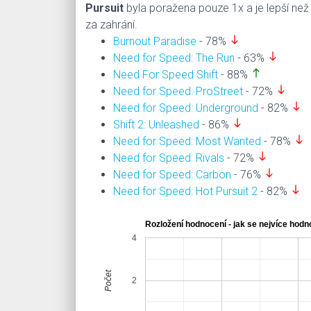
Pursuit
byla poražena pouze 1x a je lepší než
za zahrání.
south
Burnout Paradise
- 78%
south
Need for Speed: The Run
- 63%
north
Need For Speed Shift
- 88%
south
Need for Speed: ProStreet
- 72%
south
Need for Speed: Underground
- 82%
south
Shift 2: Unleashed
- 86%
south
Need for Speed: Most Wanted
- 78%
south
Need for Speed: Rivals
- 72%
south
Need for Speed: Carbon
- 76%
south
Need for Speed: Hot Pursuit 2
- 82%
Rozložení hodnocení - jak se nejvíce hodno
4
Počet
2