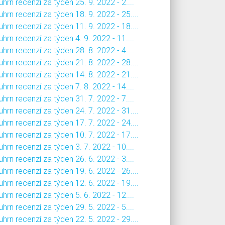
hrn recenzí za týden 25. 9. 2022 - 2....
hrn recenzí za týden 18. 9. 2022 - 25....
hrn recenzí za týden 11. 9. 2022 - 18....
hrn recenzí za týden 4. 9. 2022 - 11....
hrn recenzí za týden 28. 8. 2022 - 4....
hrn recenzí za týden 21. 8. 2022 - 28....
hrn recenzí za týden 14. 8. 2022 - 21....
hrn recenzí za týden 7. 8. 2022 - 14....
hrn recenzí za týden 31. 7. 2022 - 7....
hrn recenzí za týden 24. 7. 2022 - 31....
hrn recenzí za týden 17. 7. 2022 - 24....
hrn recenzí za týden 10. 7. 2022 - 17....
hrn recenzí za týden 3. 7. 2022 - 10....
hrn recenzí za týden 26. 6. 2022 - 3....
hrn recenzí za týden 19. 6. 2022 - 26....
hrn recenzí za týden 12. 6. 2022 - 19....
hrn recenzí za týden 5. 6. 2022 - 12....
hrn recenzí za týden 29. 5. 2022 - 5....
hrn recenzí za týden 22. 5. 2022 - 29....