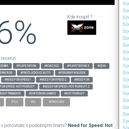
Sou
Sou
6%
Kde koupit ?
Sou
Sou
Sou
Sou
Sou
Sou
 recenzí
Sou
Sou
NDOWS
#PLAYSTATION
#KONZOLE
#PLAYSTATION 3
#X360
Sou
ERNÍ BOD
#PROTIJEDOUCÍ AUTO
#PODOBNÝ KOUSEK
Sou
#NEED FOR SPEED 1
#NEED FOR SPEED 2
#NEED FOR
Sou
FOR SPEED: HOT PURSUIT
#NEED FOR SPEED: HOT PURSUIT 2
Sou
NOUT PARADISE
#CRITERION GAMES
#HOT PURSUIT
Sou
PS3
WII
WINDOWS
Sou
Sou
Sou
v porovnání s podobnými hrami?
Need for Speed: Hot
Sou