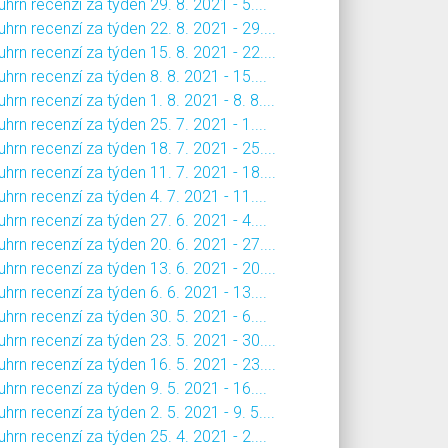
hrn recenzí za týden 29. 8. 2021 - 5....
hrn recenzí za týden 22. 8. 2021 - 29....
hrn recenzí za týden 15. 8. 2021 - 22....
hrn recenzí za týden 8. 8. 2021 - 15....
hrn recenzí za týden 1. 8. 2021 - 8. 8....
hrn recenzí za týden 25. 7. 2021 - 1....
hrn recenzí za týden 18. 7. 2021 - 25....
hrn recenzí za týden 11. 7. 2021 - 18....
hrn recenzí za týden 4. 7. 2021 - 11....
hrn recenzí za týden 27. 6. 2021 - 4....
hrn recenzí za týden 20. 6. 2021 - 27....
hrn recenzí za týden 13. 6. 2021 - 20....
hrn recenzí za týden 6. 6. 2021 - 13....
hrn recenzí za týden 30. 5. 2021 - 6....
hrn recenzí za týden 23. 5. 2021 - 30....
hrn recenzí za týden 16. 5. 2021 - 23....
hrn recenzí za týden 9. 5. 2021 - 16....
hrn recenzí za týden 2. 5. 2021 - 9. 5....
hrn recenzí za týden 25. 4. 2021 - 2....