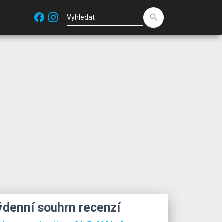
facebook
search
ýdenní souhrn recenzí