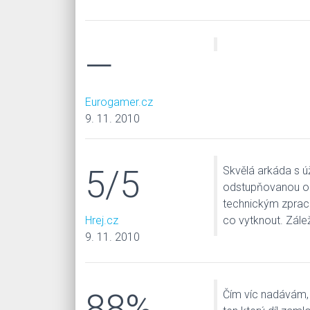
—
Eurogamer.cz
9. 11. 2010
5/5
Skvělá arkáda s úž
odstupňovanou ob
technickým zprac
Hrej.cz
co vytknout. Záleží
9. 11. 2010
88%
Čím víc nadávám, 