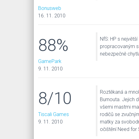
Bonusweb
16. 11. 2010
88%
NfS: HP s největš
propracovaným simu
nebezpečně chytl
GamePark
9. 11. 2010
8/10
Roztěkaná a mnoh
Burnouta. Jejich d
všemi mastmi maz
Tiscali Games
rodičů se zvučným
9. 11. 2010
matky za svobodn
očištění Need for 