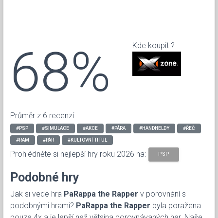
68%
Kde koupit ?
Průměr z 6 recenzí
#PSP
#SIMULACE
#AKCE
#PÁRA
#HANDHELDY
#ŘEČ
#RAM
#PÁR
#KULTOVNÍ TITUL
Prohlédněte si nejlepší hry roku 2026 na:
PSP
Podobné hry
Jak si vede hra
PaRappa the Rapper
v porovnání s
podobnými hrami?
PaRappa the Rapper
byla poražena
pouze 4x a je lepší než větsina porovnávaných her. Naše