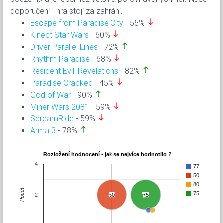
doporučení - hra stojí za zahrání.
south
Escape from Paradise City
- 55%
south
Kinect Star Wars
- 60%
north
Driver Parallel Lines
- 72%
south
Rhythm Paradise
- 68%
north
Resident Evil: Revelations
- 82%
south
Paradise Cracked
- 45%
north
God of War
- 90%
south
Miner Wars 2081
- 59%
south
ScreamRide
- 59%
north
Arma 3
- 78%
Rozložení hodnocení - jak se nejvíce hodnotilo ?
4
77
50
80
Počet
75
2
50
50
75
75