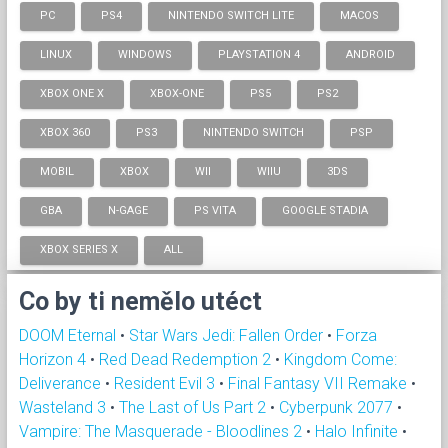
PC
PS4
NINTENDO SWITCH LITE
MACOS
LINUX
WINDOWS
PLAYSTATION 4
ANDROID
XBOX ONE X
XBOX-ONE
PS5
PS2
XBOX 360
PS3
NINTENDO SWITCH
PSP
MOBIL
XBOX
WII
WIIU
3DS
GBA
N-GAGE
PS VITA
GOOGLE STADIA
XBOX SERIES X
ALL
Co by ti nemělo utéct
DOOM Eternal
•
Star Wars Jedi: Fallen Order
•
Forza
Horizon 4
•
Red Dead Redemption 2
•
Kingdom Come:
Deliverance
•
Resident Evil 3
•
Final Fantasy VII Remake
•
Wasteland 3
•
The Last of Us Part 2
•
Cyberpunk 2077
•
Vampire: The Masquerade - Bloodlines 2
•
Halo Infinite
•