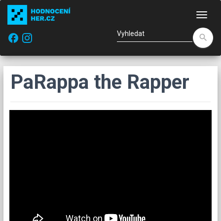
Nav
facebook
search
PaRappa the Rapper