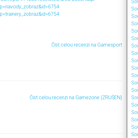
Sou
?p=navody_zobraz&id=6754
Sou
p=trainery_zobraz&id=6754
Sou
Sou
Sou
Sou
Číst celou recenzi na Gamesport
Sou
Sou
Sou
Sou
Sou
Sou
Sou
Číst celou recenzi na Gamezone (ZRUŠEN)
Sou
Sou
Sou
Sou
Sou
Sou