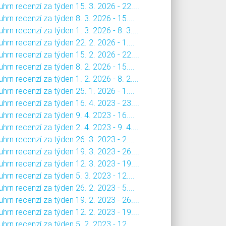
hrn recenzí za týden 15. 3. 2026 - 22....
hrn recenzí za týden 8. 3. 2026 - 15....
hrn recenzí za týden 1. 3. 2026 - 8. 3....
hrn recenzí za týden 22. 2. 2026 - 1....
hrn recenzí za týden 15. 2. 2026 - 22....
hrn recenzí za týden 8. 2. 2026 - 15....
hrn recenzí za týden 1. 2. 2026 - 8. 2....
hrn recenzí za týden 25. 1. 2026 - 1....
hrn recenzí za týden 16. 4. 2023 - 23....
hrn recenzí za týden 9. 4. 2023 - 16....
hrn recenzí za týden 2. 4. 2023 - 9. 4....
hrn recenzí za týden 26. 3. 2023 - 2....
hrn recenzí za týden 19. 3. 2023 - 26....
hrn recenzí za týden 12. 3. 2023 - 19....
hrn recenzí za týden 5. 3. 2023 - 12....
hrn recenzí za týden 26. 2. 2023 - 5....
hrn recenzí za týden 19. 2. 2023 - 26....
hrn recenzí za týden 12. 2. 2023 - 19....
hrn recenzí za týden 5. 2. 2023 - 12....