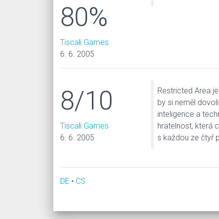
80%
Tiscali Games
6. 6. 2005
8/10
Restricted Area j
by si neměl dovol
inteligence a te
Tiscali Games
hratelnost, která
6. 6. 2005
s každou ze čtyř p
DE
•
CS