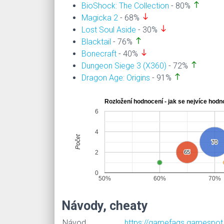
north
BioShock: The Collection
- 80%
south
Magicka 2
- 68%
south
Lost Soul Aside
- 30%
north
Blacktail
- 76%
south
Bonecraft
- 40%
north
Dungeon Siege 3 (X360)
- 72%
north
Dragon Age: Origins
- 91%
Rozložení hodnocení - jak se nejvíce hodno
6
4
Počet
70
70
2
65
65
0
50%
60%
70%
Návody, cheaty
Návod
https://gamefaqs.gamespot