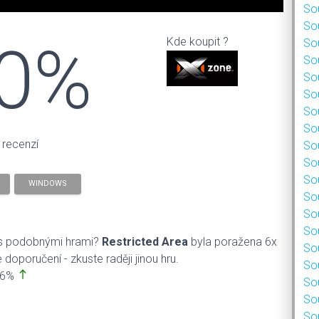
Sou
Sou
0%
Kde koupit ?
Sou
Sou
Sou
Sou
Sou
Sou
 recenzí
Sou
Sou
Sou
WINDOWS
Sou
Sou
Sou
 s podobnými hrami?
Restricted Area
byla poražena 6x
Sou
doporučení - zkuste raději jinou hru.
Sou
north
86%
Sou
Sou
Sou