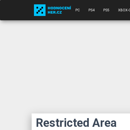
PC
PS4
PS5
XBOX-
Restricted Area