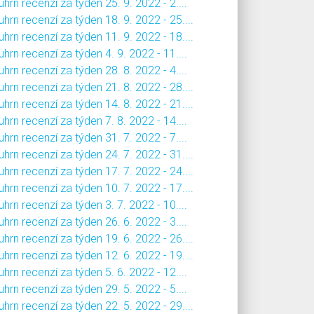
hrn recenzí za týden 25. 9. 2022 - 2....
hrn recenzí za týden 18. 9. 2022 - 25....
hrn recenzí za týden 11. 9. 2022 - 18....
hrn recenzí za týden 4. 9. 2022 - 11....
hrn recenzí za týden 28. 8. 2022 - 4....
hrn recenzí za týden 21. 8. 2022 - 28....
hrn recenzí za týden 14. 8. 2022 - 21....
hrn recenzí za týden 7. 8. 2022 - 14....
hrn recenzí za týden 31. 7. 2022 - 7....
hrn recenzí za týden 24. 7. 2022 - 31....
hrn recenzí za týden 17. 7. 2022 - 24....
hrn recenzí za týden 10. 7. 2022 - 17....
hrn recenzí za týden 3. 7. 2022 - 10....
hrn recenzí za týden 26. 6. 2022 - 3....
hrn recenzí za týden 19. 6. 2022 - 26....
hrn recenzí za týden 12. 6. 2022 - 19....
hrn recenzí za týden 5. 6. 2022 - 12....
hrn recenzí za týden 29. 5. 2022 - 5....
hrn recenzí za týden 22. 5. 2022 - 29....