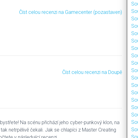
Sou
Sou
Číst celou recenzi na Gamecenter (pozastaven)
Sou
Sou
Sou
Sou
Sou
Sou
Sou
Sou
Číst celou recenzi na Doupě
Sou
Sou
Sou
Sou
Sou
Sou
Sou
zbystřete! Na scénu přichází jeho cyber-punkový klon, na
Sou
 tak netrpělivě čekali. Jak se chlapíci z Master Creating
Sou
očtete v následující recenzi.