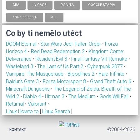
GBA
N-GAGE
PS VITA
GOOGLE STADIA
XBOX SERIES X
ALL
Co by ti nemělo utéct
DOOM Eternal
•
Star Wars Jedi: Fallen Order
•
Forza
Horizon 4
•
Red Dead Redemption 2
•
Kingdom Come:
Deliverance
•
Resident Evil 3
•
Final Fantasy VII Remake
•
Wasteland 3
•
The Last of Us Part 2
•
Cyberpunk 2077
•
Vampire: The Masquerade - Bloodlines 2
•
Halo Infinite
•
Baldur's Gate 3
•
Forza Motorsport 8
•
Grand Theft Auto 6
•
Minecraft Dungeons
•
The Legend of Zelda: Breath of The
Wild 2
•
Diablo 4
•
Hitman 3
•
The Medium
•
Gods Will Fall
•
Returnal
•
Valorant
•
Linux Howto to
|
Linux Search
|
©2004-2026
KONTAKT