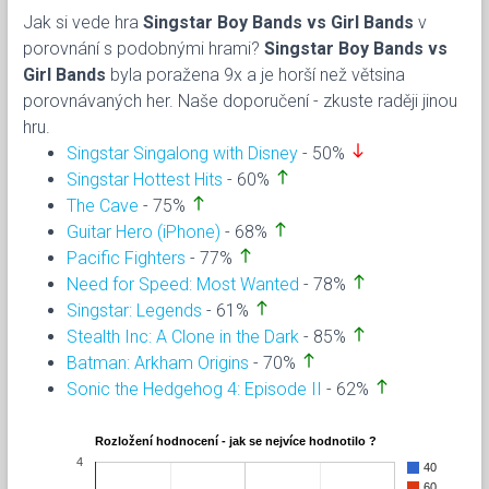
Jak si vede hra
Singstar Boy Bands vs Girl Bands
v
porovnání s podobnými hrami?
Singstar Boy Bands vs
Girl Bands
byla poražena 9x a je horší než větsina
porovnávaných her. Naše doporučení - zkuste raději jinou
hru.
south
Singstar Singalong with Disney
- 50%
north
Singstar Hottest Hits
- 60%
north
The Cave
- 75%
north
Guitar Hero (iPhone)
- 68%
north
Pacific Fighters
- 77%
north
Need for Speed: Most Wanted
- 78%
north
Singstar: Legends
- 61%
north
Stealth Inc: A Clone in the Dark
- 85%
north
Batman: Arkham Origins
- 70%
north
Sonic the Hedgehog 4: Episode II
- 62%
Rozložení hodnocení - jak se nejvíce hodnotilo ?
4
40
60