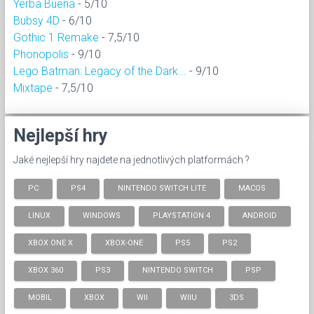
Yerba Buena
- 5/10
Bubsy 4D
- 6/10
Gothic 1 Remake
- 7,5/10
Phonopolis
- 9/10
Lego Batman: Legacy of the Dark...
- 9/10
Mixtape
- 7,5/10
Nejlepší hry
Jaké nejlepší hry najdete na jednotlivých platformách ?
PC
PS4
NINTENDO SWITCH LITE
MACOS
LINUX
WINDOWS
PLAYSTATION 4
ANDROID
XBOX ONE X
XBOX-ONE
PS5
PS2
XBOX 360
PS3
NINTENDO SWITCH
PSP
MOBIL
XBOX
WII
WIIU
3DS