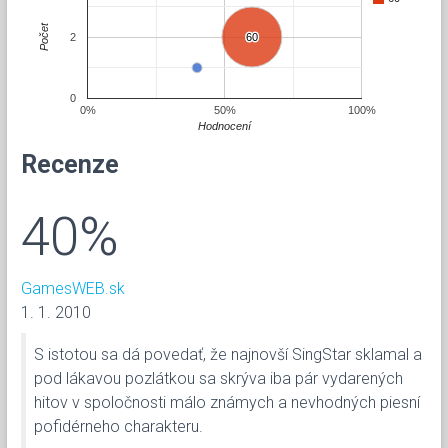
Počet
2
60
60
0
0%
50%
100%
Hodnocení
Recenze
40%
GamesWEB.sk
1. 1. 2010
S istotou sa dá povedať, že najnovší SingStar sklamal a
pod lákavou pozlátkou sa skrýva iba pár vydarených
hitov v spoločnosti málo známych a nevhodných piesní
pofidérneho charakteru.