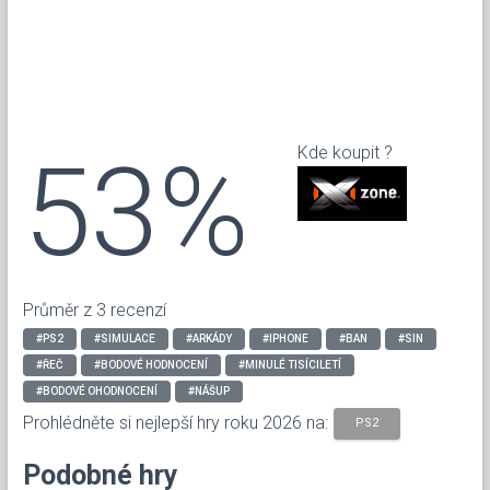
53%
Kde koupit ?
Průměr z 3 recenzí
#PS2
#SIMULACE
#ARKÁDY
#IPHONE
#BAN
#SIN
#ŘEČ
#BODOVÉ HODNOCENÍ
#MINULÉ TISÍCILETÍ
#BODOVÉ OHODNOCENÍ
#NÁŠUP
Prohlédněte si nejlepší hry roku 2026 na:
PS2
Podobné hry