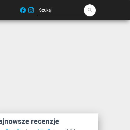
facebook
search
ajnowsze recenzje