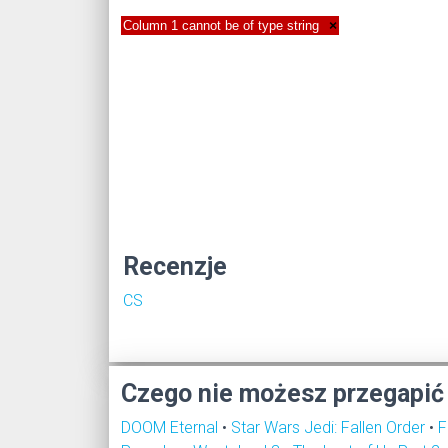
Column 1 cannot be of type string
×
Recenzje
CS
Czego nie możesz przegapić
DOOM Eternal
•
Star Wars Jedi: Fallen Order
•
F