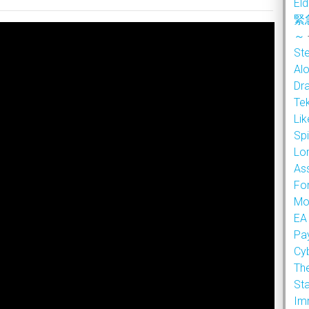
Eld
緊
～
Ste
Alo
Dr
Te
Li
Sp
Lor
As
Fo
Mo
EA
Pa
Cy
Th
Sta
Im