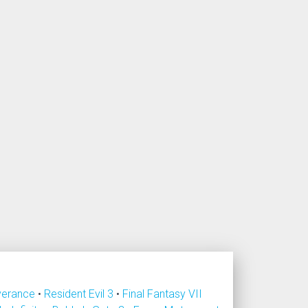
verance
•
Resident Evil 3
•
Final Fantasy VII