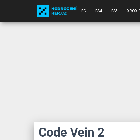
PC
PS4
PS5
XBOX-
Code Vein 2