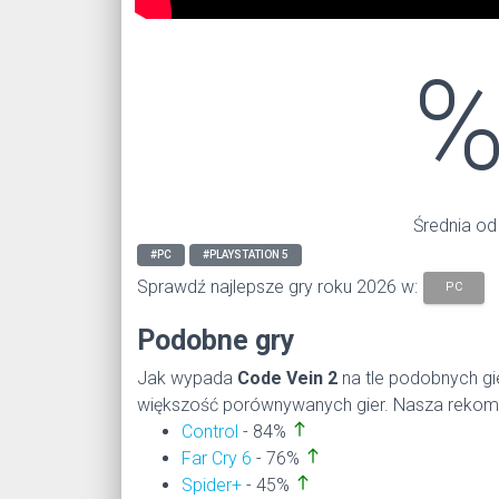
Średnia od
#PC
#PLAYSTATION 5
Sprawdź najlepsze gry roku 2026 w:
PC
Podobne gry
Jak wypada
Code Vein 2
na tle podobnych g
większość porównywanych gier. Nasza rekomen
north
Control
- 84%
north
Far Cry 6
- 76%
north
Spider+
- 45%