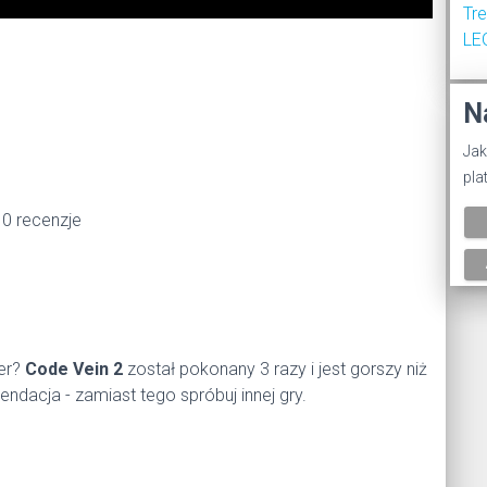
Tr
LE
%
N
Jak
pla
 0 recenzje
ier?
Code Vein 2
został pokonany 3 razy i jest gorszy niż
dacja - zamiast tego spróbuj innej gry.