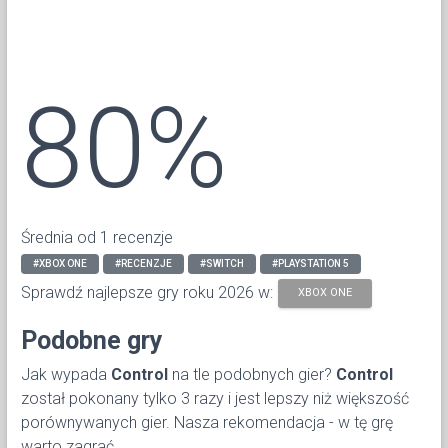
80%
Średnia od 1 recenzje
#XBOX ONE
#RECENZJE
#SWITCH
#PLAYSTATION 5
Sprawdź najlepsze gry roku 2026 w:
XBOX ONE
Podobne gry
Jak wypada
Control
na tle podobnych gier?
Control
został pokonany tylko 3 razy i jest lepszy niż większość
porównywanych gier. Nasza rekomendacja - w tę grę
warto zagrać.