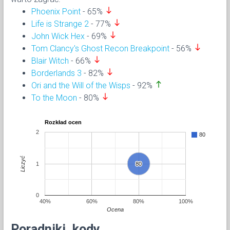
south
Phoenix Point
- 65%
south
Life is Strange 2
- 77%
south
John Wick Hex
- 69%
south
Tom Clancy's Ghost Recon Breakpoint
- 56%
south
Blair Witch
- 66%
south
Borderlands 3
- 82%
north
Ori and the Will of the Wisps
- 92%
south
To the Moon
- 80%
Rozkład ocen
2
80
Liczyć
1
80
80
0
40%
60%
80%
100%
Ocena
Poradniki, kody