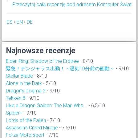
Przeczytaj całą recenzję pod adresem Komputer Świat
CS
•
EN
•
DE
Najnowsze recenzje
Elden Ring: Shadow of the Erdtree
- 0/10
緊急！デンジャラス出勤！ ~遅刻10分前の衝動～
- 9/10
Stellar Blade
- 8/10
Alone in the Dark
- 5/10
Dragon’s Dogma 2
- 9/10
Tekken 8
- 9/10
Like a Dragon Gaiden: The Man Who...
- 6,5/10
Spider+
- 9/10
Lords of the Fallen
- 7/10
Assassin's Creed Mirage
- 7,5/10
Forza Motorsport
- 7/10