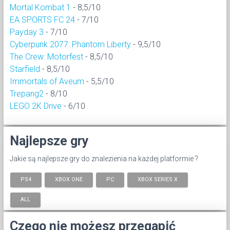
Mortal Kombat 1
- 8,5/10
EA SPORTS FC 24
- 7/10
Payday 3
- 7/10
Cyberpunk 2077: Phantom Liberty
- 9,5/10
The Crew: Motorfest
- 8,5/10
Starfield
- 8,5/10
Immortals of Aveum
- 5,5/10
Trepang2
- 8/10
LEGO 2K Drive
- 6/10
Najlepsze gry
Jakie są najlepsze gry do znalezienia na każdej platformie ?
PS4
XBOX ONE
PC
XBOX SERIES X
ALL
Czego nie możesz przegapić