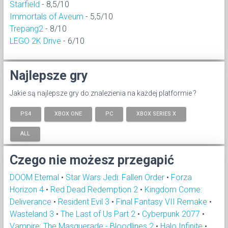
Starfield
- 8,5/10
Immortals of Aveum
- 5,5/10
Trepang2
- 8/10
LEGO 2K Drive
- 6/10
Najlepsze gry
Jakie są najlepsze gry do znalezienia na każdej platformie ?
PS4
XBOX ONE
PC
XBOX SERIES X
ALL
Czego nie możesz przegapić
DOOM Eternal
•
Star Wars Jedi: Fallen Order
•
Forza
Horizon 4
•
Red Dead Redemption 2
•
Kingdom Come:
Deliverance
•
Resident Evil 3
•
Final Fantasy VII Remake
•
Wasteland 3
•
The Last of Us Part 2
•
Cyberpunk 2077
•
Vampire: The Masquerade - Bloodlines 2
•
Halo Infinite
•