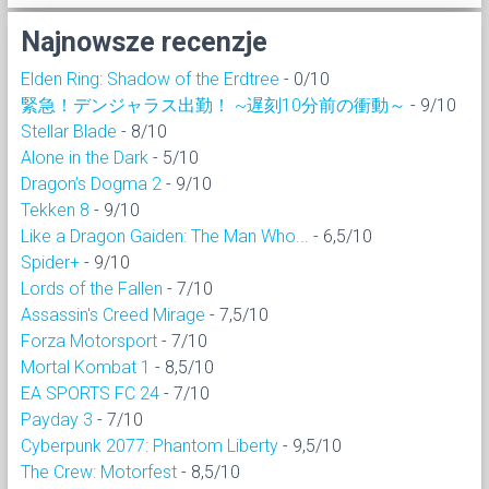
Najnowsze recenzje
Elden Ring: Shadow of the Erdtree
- 0/10
緊急！デンジャラス出勤！ ~遅刻10分前の衝動～
- 9/10
Stellar Blade
- 8/10
Alone in the Dark
- 5/10
Dragon’s Dogma 2
- 9/10
Tekken 8
- 9/10
Like a Dragon Gaiden: The Man Who...
- 6,5/10
Spider+
- 9/10
Lords of the Fallen
- 7/10
Assassin's Creed Mirage
- 7,5/10
Forza Motorsport
- 7/10
Mortal Kombat 1
- 8,5/10
EA SPORTS FC 24
- 7/10
Payday 3
- 7/10
Cyberpunk 2077: Phantom Liberty
- 9,5/10
The Crew: Motorfest
- 8,5/10