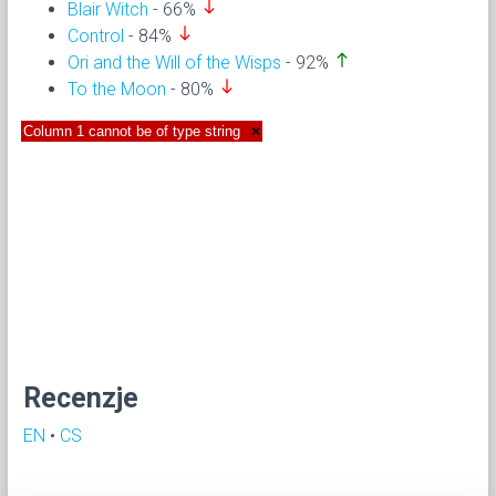
south
Blair Witch
- 66%
south
Control
- 84%
north
Ori and the Will of the Wisps
- 92%
south
To the Moon
- 80%
Column 1 cannot be of type string
×
Recenzje
EN
•
CS