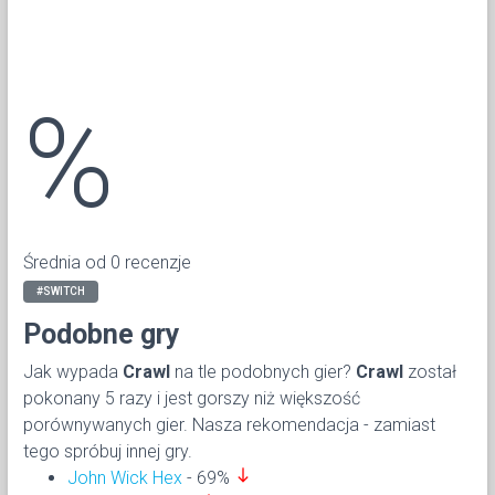
%
Średnia od 0 recenzje
#SWITCH
Podobne gry
Jak wypada
Crawl
na tle podobnych gier?
Crawl
został
pokonany 5 razy i jest gorszy niż większość
porównywanych gier. Nasza rekomendacja - zamiast
tego spróbuj innej gry.
south
John Wick Hex
- 69%