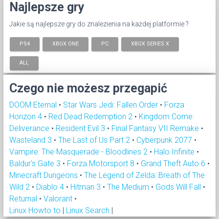
Najlepsze gry
Jakie są najlepsze gry do znalezienia na każdej platformie ?
PS4
XBOX ONE
PC
XBOX SERIES X
ALL
Czego nie możesz przegapić
DOOM Eternal
•
Star Wars Jedi: Fallen Order
•
Forza
Horizon 4
•
Red Dead Redemption 2
•
Kingdom Come:
Deliverance
•
Resident Evil 3
•
Final Fantasy VII Remake
•
Wasteland 3
•
The Last of Us Part 2
•
Cyberpunk 2077
•
Vampire: The Masquerade - Bloodlines 2
•
Halo Infinite
•
Baldur's Gate 3
•
Forza Motorsport 8
•
Grand Theft Auto 6
•
Minecraft Dungeons
•
The Legend of Zelda: Breath of The
Wild 2
•
Diablo 4
•
Hitman 3
•
The Medium
•
Gods Will Fall
•
Returnal
•
Valorant
•
Linux Howto to
|
Linux Search
|