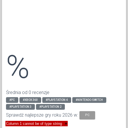
%
Średnia od 0 recenzje
#PC
#XBOX 360
#PLAYSTATION 4
#NINTENDO SWITCH
#PLAYSTATION 3
#PLAYSTATION 2
Sprawdź najlepsze gry roku 2026 w:
PC
Column 1 cannot be of type string
×