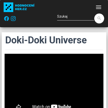
Naw
facebook
search
Doki-Doki Universe