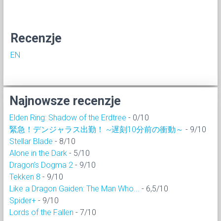
Recenzje
EN
Najnowsze recenzje
Elden Ring: Shadow of the Erdtree
- 0/10
緊急！デンジャラス出勤！ ~遅刻10分前の衝動～
- 9/10
Stellar Blade
- 8/10
Alone in the Dark
- 5/10
Dragon’s Dogma 2
- 9/10
Tekken 8
- 9/10
Like a Dragon Gaiden: The Man Who...
- 6,5/10
Spider+
- 9/10
Lords of the Fallen
- 7/10