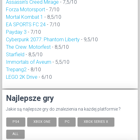
Assassin's Creed Mirage
- 7,5/10
Forza Motorsport
- 7/10
Mortal Kombat 1
- 8,5/10
EA SPORTS FC 24
- 7/10
Payday 3
- 7/10
Cyberpunk 2077: Phantom Liberty
- 9,5/10
The Crew: Motorfest
- 8,5/10
Starfield
- 8,5/10
Immortals of Aveum
- 5,5/10
Trepang2
- 8/10
LEGO 2K Drive
- 6/10
Najlepsze gry
Jakie są najlepsze gry do znalezienia na każdej platformie ?
PS4
XBOX ONE
PC
XBOX SERIES X
ALL