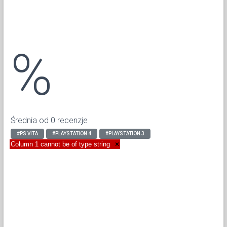
%
Średnia od 0 recenzje
#PS VITA
#PLAYSTATION 4
#PLAYSTATION 3
Column 1 cannot be of type string
×