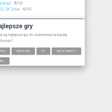
epang2
- 8/10
GO 2K Drive
- 6/10
ajlepsze gry
ie są najlepsze gry do znalezienia na każdej
tformie ?
PS4
XBOX ONE
PC
XBOX SERIES X
ALL