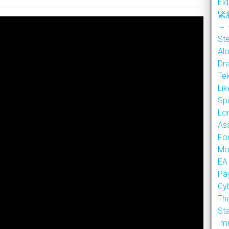
Eld
緊
～
Ste
Alo
Dr
Te
Li
Sp
Lor
As
Fo
Mo
EA
Pa
Cy
Th
Sta
Im