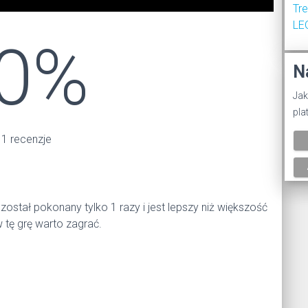
Tr
LE
0%
N
Jak
pla
 1 recenzje
został pokonany tylko 1 razy i jest lepszy niż większość
tę grę warto zagrać.