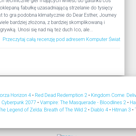
h technicznie gier mających wnieść do gatunku coś
ą oklepaną fabułkę uzasadniającą strzelanie do tysięcy
t to gra podobna klimatycznie do Dear Esther, Journey
wiele bardziej złożona, z bardziej skomplikowaną i
rywką. Unosi się nad nią też duch Ico, ale...
Przeczytaj całą recenzję pod adresem Komputer Świat
orza Horizon 4
•
Red Dead Redemption 2
•
Kingdom Come: Deli
•
Cyberpunk 2077
•
Vampire: The Masquerade - Bloodlines 2
•
Ha
The Legend of Zelda: Breath of The Wild 2
•
Diablo 4
•
Hitman 3
•