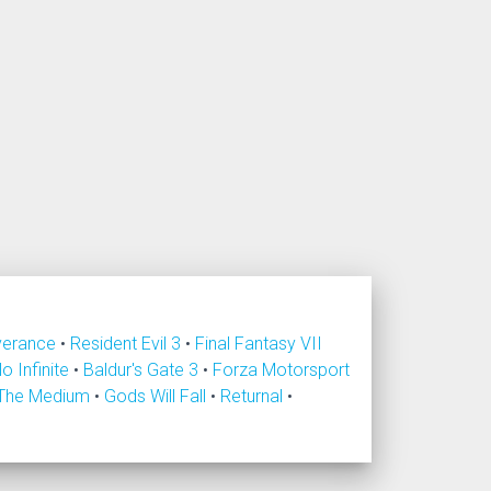
verance
•
Resident Evil 3
•
Final Fantasy VII
lo Infinite
•
Baldur's Gate 3
•
Forza Motorsport
The Medium
•
Gods Will Fall
•
Returnal
•