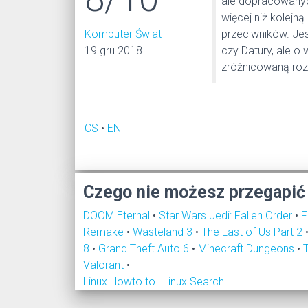
ale dopracowanyc
więcej niż kolejn
Komputer Świat
przeciwników. Jes
19 gru 2018
czy Datury, ale o 
zróżnicowaną rozg
CS
•
EN
Czego nie możesz przegapić
DOOM Eternal
•
Star Wars Jedi: Fallen Order
•
F
Remake
•
Wasteland 3
•
The Last of Us Part 2
8
•
Grand Theft Auto 6
•
Minecraft Dungeons
•
Valorant
•
Linux Howto to
|
Linux Search
|