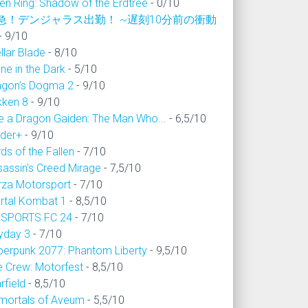
en Ring: Shadow of the Erdtree
- 0/10
急！デンジャラス出勤！ ~遅刻10分前の衝動
- 9/10
llar Blade
- 8/10
ne in the Dark
- 5/10
agon’s Dogma 2
- 9/10
kken 8
- 9/10
ke a Dragon Gaiden: The Man Who...
- 6,5/10
ider+
- 9/10
ds of the Fallen
- 7/10
sassin's Creed Mirage
- 7,5/10
rza Motorsport
- 7/10
rtal Kombat 1
- 8,5/10
 SPORTS FC 24
- 7/10
yday 3
- 7/10
berpunk 2077: Phantom Liberty
- 9,5/10
e Crew: Motorfest
- 8,5/10
rfield
- 8,5/10
mortals of Aveum
- 5,5/10