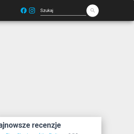
facebook
search
ajnowsze recenzje