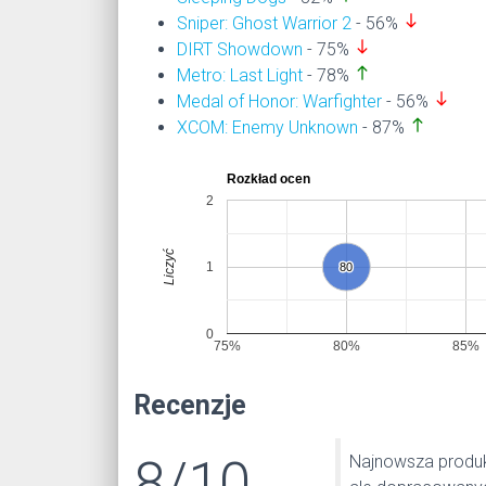
south
Sniper: Ghost Warrior 2
- 56%
south
DIRT Showdown
- 75%
north
Metro: Last Light
- 78%
south
Medal of Honor: Warfighter
- 56%
north
XCOM: Enemy Unknown
- 87%
Rozkład ocen
2
Liczyć
1
80
80
0
75%
80%
85%
Recenzje
8/10
Najnowsza produk