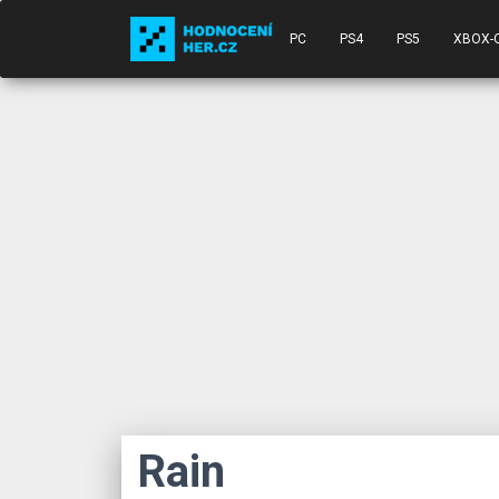
PC
PS4
PS5
XBOX-
Rain