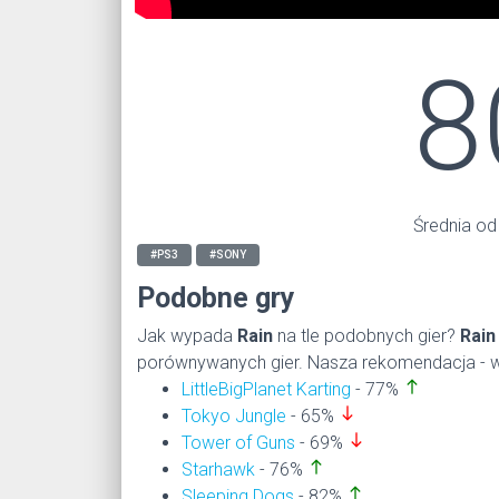
8
Średnia od
#PS3
#SONY
Podobne gry
Jak wypada
Rain
na tle podobnych gier?
Rain
porównywanych gier. Nasza rekomendacja - w 
north
LittleBigPlanet Karting
- 77%
south
Tokyo Jungle
- 65%
south
Tower of Guns
- 69%
north
Starhawk
- 76%
north
Sleeping Dogs
- 82%